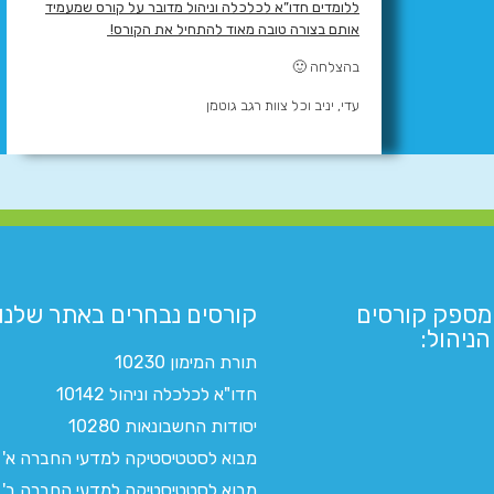
ללומדים חדו”א לכלכלה וניהול מדובר על קורס שמעמיד
אותם בצורה טובה מאוד להתחיל את הקורס!
בהצלחה 🙂
עדי, יניב וכל צוות רגב גוטמן
מספק קורסים
קורסים נבחרים באתר שלנו:​
ניהול:
תורת המימון 10230
חדו"א לכלכלה וניהול 10142
יסודות החשבונאות 10280
מבוא לסטטיסטיקה למדעי החברה א'
מבוא לסטטיסטיקה למדעי החברה ב'