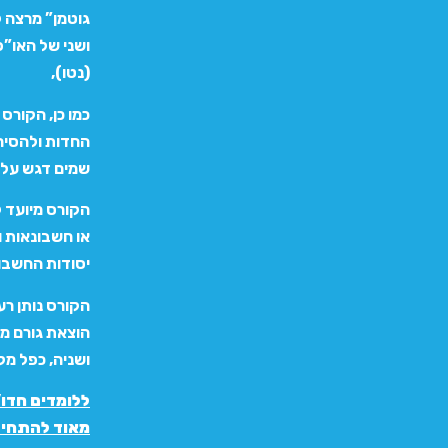
(נטו),
החדות ולהסיר 
שמים דגש על 
הקורס מיועד ל
או חשבונאות ו
יסודות החשבונ
הקורס נותן ר
הוצאת גורם מ
ושניה, כפל מק
ללומדים חדו”
מאוד להתחיל