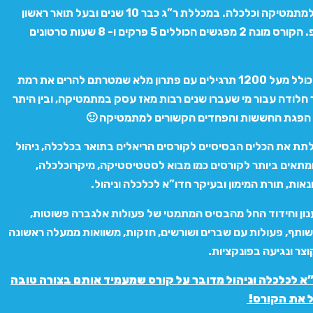
גוטמן” מרצה למתמטיקה וכלכלה. במכללת ר”ג כבר 10 שנים ובעל תואר ראשון
ושני של האו”פ. הקורס מונה 2 מפגשים הכוללים 5 פרקים ו- 8 שעות סרטונים
כמו כן, הקורס כולל מעל 1200 תרגילים עם פתרון מלא שמטרתם להרים את רמת
חלודה עבור מי שעברו שנים רבות מאז עסק במתמטיקה, ובין היתר
הפגת החששות והפחדים הקשורים למתמטיקה 🙂
תת את הכלים הבסיסיים לקורסים הריאלים בתואר בכלכלה, ניהול
מתאים ביותר לקורסים כמו מבוא לסטטיסטיקה, מיקרוכלכלה,
אות, תורת המימון ובעיקר חדו”א לכלכלה וניהול.
ענון וחידוד החל מהבסיס המתמטי של פעולות אלגברה פשוטות,
שותף, פעולות עם שברים ושורשים, חזקות, משוואות ממעלה ראשונה
וצר ונגיעה בפונקציות.
א לכלכלה וניהול מדובר על קורס שמעמיד אותם בצורה טובה
 את הקורס!