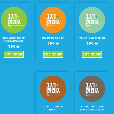
מקרוכלכלה ב’ 10794
תורת המימון 10230
יסודות החשבונאות
הפיננסית 10863
390
₪
390
₪
390
₪
הוספה לסל
הוספה לסל
הוספה לסל
מיני- מרתון – חדו”א
חשבונאות ניהולית –
לכלכלה וניהול 10142
10860