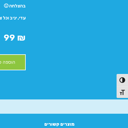
בהצלחה 🙂
עדי, יניב וכל צ
99
₪
הוספה ל
פעל/כבה ניגודיות גבוהה
תג גודל גופן
מוצרים קשורים