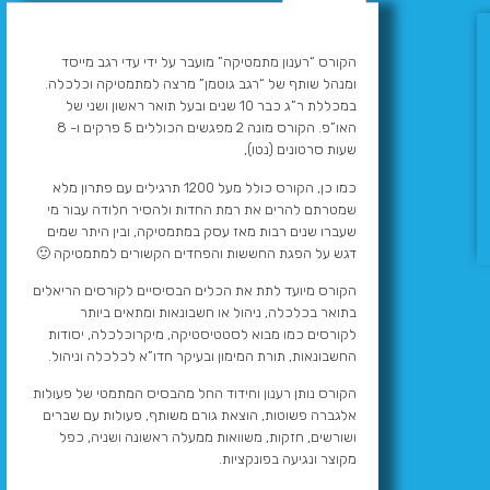
הקורס “רענון מתמטיקה” מועבר על ידי עדי רגב מייסד
ומנהל שותף של “רגב גוטמן” מרצה למתמטיקה וכלכלה.
במכללת ר”ג כבר 10 שנים ובעל תואר ראשון ושני של
האו”פ. הקורס מונה 2 מפגשים הכוללים 5 פרקים ו- 8
שעות סרטונים (נטו),
כמו כן, הקורס כולל מעל 1200 תרגילים עם פתרון מלא
שמטרתם להרים את רמת החדות ולהסיר חלודה עבור מי
שעברו שנים רבות מאז עסק במתמטיקה, ובין היתר שמים
דגש על הפגת החששות והפחדים הקשורים למתמטיקה 🙂
הקורס מיועד לתת את הכלים הבסיסיים לקורסים הריאלים
בתואר בכלכלה, ניהול או חשבונאות ומתאים ביותר
לקורסים כמו מבוא לסטטיסטיקה, מיקרוכלכלה, יסודות
החשבונאות, תורת המימון ובעיקר חדו”א לכלכלה וניהול.
הקורס נותן רענון וחידוד החל מהבסיס המתמטי של פעולות
אלגברה פשוטות, הוצאת גורם משותף, פעולות עם שברים
ושורשים, חזקות, משוואות ממעלה ראשונה ושניה, כפל
מקוצר ונגיעה בפונקציות.