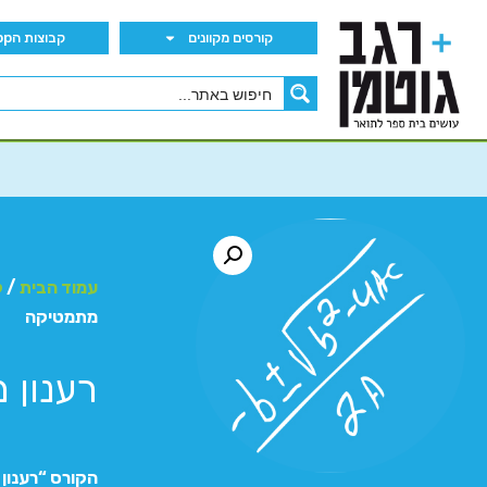
קורסים מקוונים
קבוצות הWhatsApp
עמוד הבית
/
ק
מתמטיקה
רענון 
הקורס “רענון 