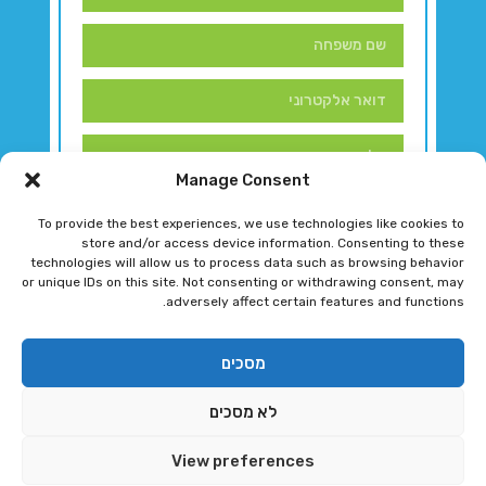
Manage Consent
To provide the best experiences, we use technologies like cookies to
store and/or access device information. Consenting to these
technologies will allow us to process data such as browsing behavior
or unique IDs on this site. Not consenting or withdrawing consent, may
adversely affect certain features and functions.
דברו איתנו!
מסכים
לא מסכים
רגב גוטמן 2024 © כל הזכויות שמורות
View preferences
פיתוח ותחזוקת אתר ע"י DK DIGITAL