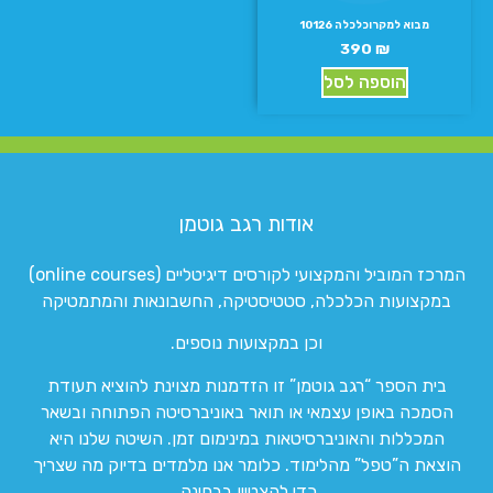
מבוא למקרוכלכלה 10126
390
₪
הוספה לסל
אודות רגב גוטמן
המרכז המוביל והמקצועי לקורסים דיגיטליים (online courses)
במקצועות הכלכלה, סטטיסטיקה, החשבונאות והמתמטיקה
וכן במקצועות נוספים.
בית הספר “רגב גוטמן” זו הזדמנות מצוינת להוציא תעודת
הסמכה באופן עצמאי או תואר באוניברסיטה הפתוחה ובשאר
המכללות והאוניברסיטאות במינימום זמן. השיטה שלנו היא
הוצאת ה”טפל” מהלימוד. כלומר אנו מלמדים בדיוק מה שצריך
כדי להצטיין בבחינה.