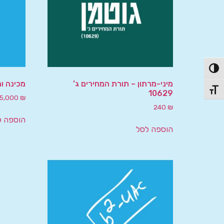
פעל/כבה ניגודיות גבוהה
מיני-מרתון – תורת המחירים ג’
מכינה ו
תג גודל גופן
10629
5,000
₪
240
₪
הוספה ל
הוספה לסל