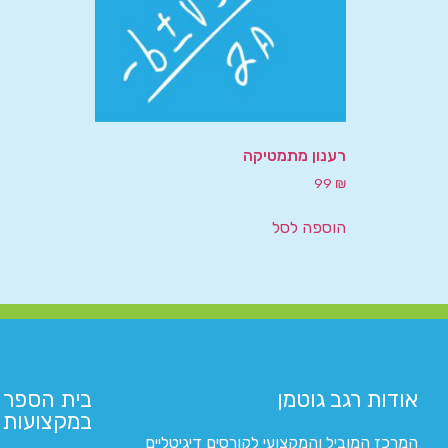
רענון מתמטיקה
99
₪
הוספה לסל
אודות רגב גוטמן
בית הספר 
במקצועות ה
המרכז המוביל והמקצועי לקורסים דיגיטליים