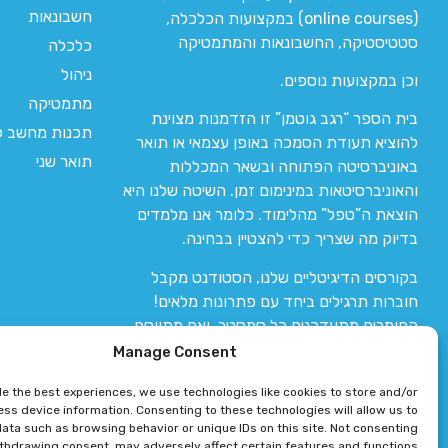
חשבונאות
(online courses) במקצועות הכלכלה,
סטטיסטיקה, החשבונאות והמתמטיקה
כלכלה
ניהול
וכן במקצועות נוספים.
מתמטיקה
בית הספר “רגב גוטמן” זו הזדמנות מצוינת
תכנות מחשב לי
להוציא תעודת הסמכה באופן עצמאי או תואר
תואר שני
באוניברסיטה הפתוחה ובשאר המכללות
והאוניברסיטאות במינימום זמן. השיטה שלנו היא
הוצאת ה”טפל” מהלימוד. כלומר אנו מלמדים
בדיוק מה שצריך כדי להצטיין בבחינה.
בקורסים הדיגיטליים שלנו, הסטודנט מקבל
חוברות תרגילים ביחד עם פתרונות מלאים!
החומרים מתעדכנים כל סמסטר, ואם מתווסף
חומר חדש אז הקורס מתעדכן יחד איתו.
Manage Consent
de the best experiences, we use technologies like cookies to store and/or
ss device information. Consenting to these technologies will allow us to
ata such as browsing behavior or unique IDs on this site. Not consenting
ithdrawing consent, may adversely affect certain features and functions.