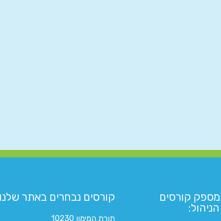
מספק קורסים
קורסים נבחרים באתר שלנו:​
ניהול:
תורת המימון 10230