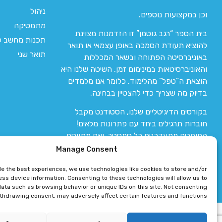
ניהול
וכן במקצועות נוספים.
מתמטיקה
בית הספר “רגב גוטמן” זו הזדמנות מצוינת
תכנות מחשב לי
להוציא תעודת הסמכה באופן עצמאי או תואר
תואר שני
באוניברסיטה הפתוחה ובשאר המכללות
והאוניברסיטאות במינימום זמן. השיטה שלנו היא
הוצאת ה”טפל” מהלימוד. כלומר אנו מלמדים
בדיוק מה שצריך כדי להצטיין בבחינה.
בקורסים הדיגיטליים שלנו, הסטודנט מקבל
חוברות תרגילים ביחד עם פתרונות מלאים!
החומרים מתעדכנים כל סמסטר, ואם מתווסף
חומר חדש אז הקורס מתעדכן יחד איתו.
Manage Consent
de the best experiences, we use technologies like cookies to store and/or
ss device information. Consenting to these technologies will allow us to
ata such as browsing behavior or unique IDs on this site. Not consenting
ithdrawing consent, may adversely affect certain features and functions.
רגב גוטמן 2024 © כל הזכויות שמורות