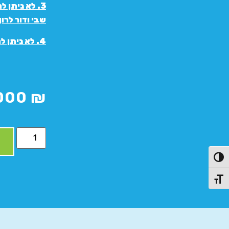
3. לא ניתן
שבי ודור לרון
4. לא ניתן לממש שובר זה בשילוב עם קופון הנחה של אגודת הסטודנטים.
000
₪
פעל/כבה ניגודיות גבוהה
תג גודל גופן