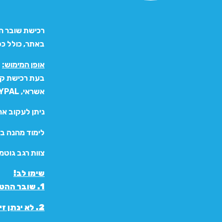
באתר, כולל כפל הנח
אופן המימוש:
בעת רכישת קו
אשראי, PAYPAL או יתרת הקרדיטים שעומדת לרשותכם.
ניתן לעקוב אח
לימוד מהנה ב
צוות רגב גוטמן
שימו לב!
1.
שובר ההטב
2. לא ינתן זיכוי עבור יתרה שלא תמומש.