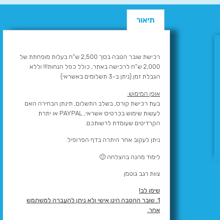
תיאור
רכישת שובר הטבה בסך 2,500 ש”ח בעלות מופחתת של
2,000 ש”ח לרכישה באתר, כולל כפל הנחות!!! וללא
הגבלת זמן.(ניתן ב-3 תשלומים באשראי)
אופן המימוש:
בעת רכישת קורס, בשלב התשלום, תינתן הבחירה האם
לעשות שימוש בכרטיס אשראי, PAYPAL או יתרת
הקרדיטים שעומדת לרשותכם.
ניתן לעקוב אחר היתרה בדף הפרופיל.
לימוד מהנה בהצלחה 🙂
צוות רגב גוטמן
שימו לב!
1.
שובר ההטבה הינו אישי ולא ניתן להעברה למשתמש
אחר.