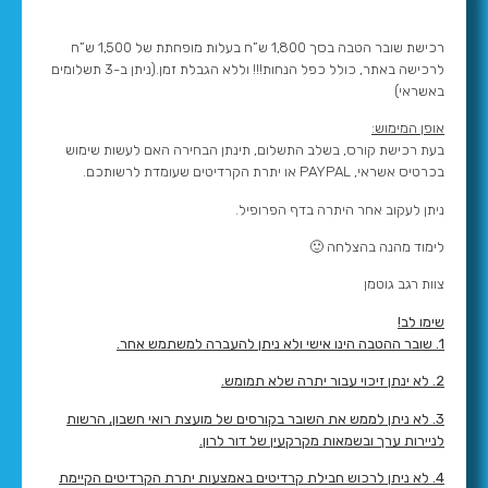
רכישת שובר הטבה בסך 1,800 ש”ח בעלות מופחתת של 1,500 ש”ח
לרכישה באתר, כולל כפל הנחות!!! וללא הגבלת זמן.(ניתן ב-3 תשלומים
באשראי)
אופן המימוש:
בעת רכישת קורס, בשלב התשלום, תינתן הבחירה האם לעשות שימוש
בכרטיס אשראי, PAYPAL או יתרת הקרדיטים שעומדת לרשותכם.
ניתן לעקוב אחר היתרה בדף הפרופיל.
לימוד מהנה בהצלחה 🙂
צוות רגב גוטמן
שימו לב!
1.
שובר ההטבה הינו אישי ולא ניתן להעברה למשתמש אחר.
2. לא ינתן זיכוי עבור יתרה שלא תמומש.
3. לא ניתן לממש את השובר בקורסים של מועצת רואי חשבון, הרשות
לניירות ערך ובשמאות מקרקעין של דור לרון.
4. לא ניתן לרכוש חבילת קרדיטים באמצעות יתרת הקרדיטים הקיימת