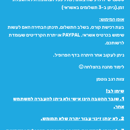
זמן.(ניתן ב-3 תשלומים באשראי)
אופן המימוש:
בעת רכישת קורס, בשלב התשלום, תינתן הבחירה האם לעשות
שימוש בכרטיס אשראי, PAYPAL או יתרת הקרדיטים שעומדת
לרשותכם.
ניתן לעקוב אחר היתרה בדף הפרופיל.
לימוד מהנה בהצלחה 🙂
צוות רגב גוטמן
שימו לב!
1.
שובר ההטבה הינו אישי ולא ניתן להעברה למשתמש
אחר.
2. לא ינתן זיכוי עבור יתרה שלא תמומש.