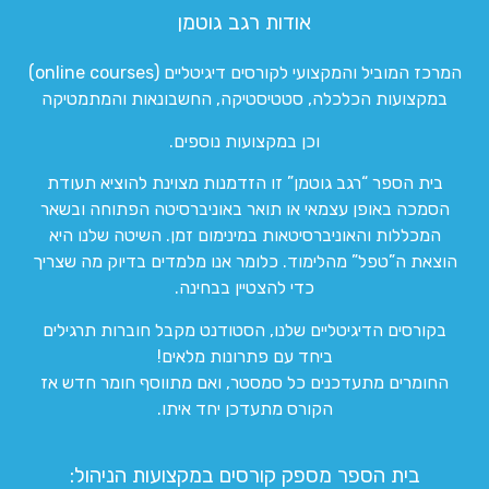
אודות רגב גוטמן
המרכז המוביל והמקצועי לקורסים דיגיטליים (online courses)
במקצועות הכלכלה, סטטיסטיקה, החשבונאות והמתמטיקה
וכן במקצועות נוספים.
בית הספר “רגב גוטמן” זו הזדמנות מצוינת להוציא תעודת
הסמכה באופן עצמאי או תואר באוניברסיטה הפתוחה ובשאר
המכללות והאוניברסיטאות במינימום זמן. השיטה שלנו היא
הוצאת ה”טפל” מהלימוד. כלומר אנו מלמדים בדיוק מה שצריך
כדי להצטיין בבחינה.
בקורסים הדיגיטליים שלנו, הסטודנט מקבל חוברות תרגילים
ביחד עם פתרונות מלאים!
החומרים מתעדכנים כל סמסטר, ואם מתווסף חומר חדש אז
הקורס מתעדכן יחד איתו.
בית הספר מספק קורסים במקצועות הניהול: