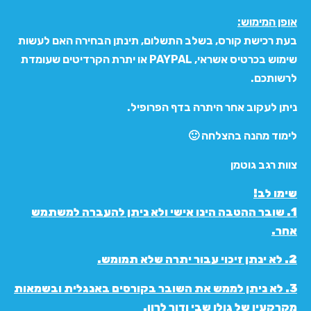
אופן המימוש:
בעת רכישת קורס, בשלב התשלום, תינתן הבחירה האם לעשות
שימוש בכרטיס אשראי, PAYPAL או יתרת הקרדיטים שעומדת
לרשותכם.
ניתן לעקוב אחר היתרה בדף הפרופיל.
לימוד מהנה בהצלחה 🙂
צוות רגב גוטמן
שימו לב!
1.
שובר ההטבה הינו אישי ולא ניתן להעברה למשתמש
אחר.
2. לא ינתן זיכוי עבור יתרה שלא תמומש.
3. לא ניתן לממש את השובר בקורסים באנגלית ובשמאות
מקרקעין של גולן שבי ודור לרון.