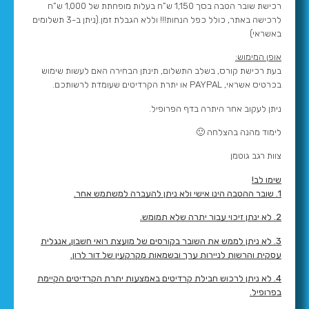
רכישת שובר הטבה בסך 1,150 ש”ח בעלות מופחתת של 1,000 ש”ח
לרכישה באתר, כולל כפל הנחות!!! וללא הגבלת זמן.(ניתן ב-3 תשלומים
באשראי)
אופן המימוש:
בעת רכישת קורס, בשלב התשלום, תינתן הבחירה האם לעשות שימוש
בכרטיס אשראי, PAYPAL או יתרת הקרדיטים שעומדת לרשותכם.
ניתן לעקוב אחר היתרה בדף הפרופיל.
לימוד מהנה בהצלחה 🙂
צוות רגב גוטמן
שימו לב!
1.
שובר ההטבה הינו אישי ולא ניתן להעברה למשתמש אחר.
2. לא ינתן זיכוי עבור יתרה שלא תמומש.
3. לא ניתן לממש את השובר בקורסים של מועצת רואי חשבון, אנגלית
עסקית והרשות לניירות ערך ובשמאות מקרקעין של דור לרון.
4. לא ניתן לרכוש חבילת קרדיטים באמצעות יתרת הקרדיטים הקיימת
בפרופיל.