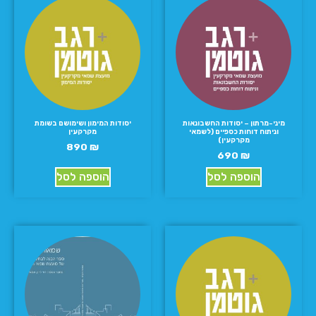
מיני-מרתון – יסודות החשבונאות
יסודות המימון ושימושם בשומת
וניתוח דוחות כספיים (לשמאי
מקרקעין
מקרקעין)
890
₪
690
₪
הוספה לסל
הוספה לסל