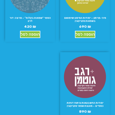
מיני-מרתון – יסודות המימון ושימושם
הספר “שמאות בקלות” – מרצה: דור
בשמאות מקרקעין
לרון
420
₪
690
₪
הוספה לסל
הוספה לסל
יסודות החשבונאות וניתוח דוחות
כספיים – מועצת שמאי מקרקעין
890
₪