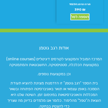
תורת המימון 10230
390
₪
הוספה לסל
אודות רגב גוטמן
המרכז המוביל והמקצועי לקורסים דיגיטליים (online courses)
במקצועות הכלכלה, סטטיסטיקה, החשבונאות והמתמטיקה
וכן במקצועות נוספים.
בית הספר “רגב גוטמן” זו הזדמנות מצוינת להוציא תעודת
הסמכה באופן עצמאי או תואר באוניברסיטה הפתוחה ובשאר
המכללות והאוניברסיטאות במינימום זמן. השיטה שלנו היא
הוצאת ה”טפל” מהלימוד. כלומר אנו מלמדים בדיוק מה שצריך
כדי להצטיין בבחינה.