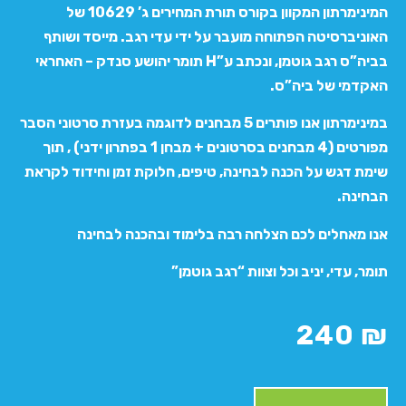
המינימרתון המקוון בקורס תורת המחירים ג’ 10629 של
האוניברסיטה הפתוחה מועבר על ידי עדי רגב. מייסד ושותף
בביה”ס רגב גוטמן, ונכתב ע”H תומר יהושע סנדק – האחראי
האקדמי של ביה”ס.
במינימרתון אנו פותרים 5 מבחנים לדוגמה בעזרת סרטוני הסבר
מפורטים (4 מבחנים בסרטונים + מבחן 1 בפתרון ידני) , תוך
שימת דגש על הכנה לבחינה, טיפים, חלוקת זמן וחידוד לקראת
הבחינה.
אנו מאחלים לכם הצלחה רבה בלימוד ובהכנה לבחינה
תומר, עדי, יניב וכל וצוות “רגב גוטמן”
240
₪