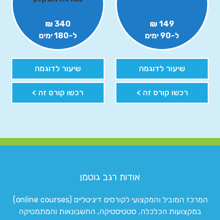
340 ₪
149 ₪
ל-90 ימים
ל-180 ימים
שיעור לדוגמה
שיעור לדוגמה
רכשו קורס זה >
רכשו קורס זה >
אודות רגב גוטמן
המרכז המוביל והמקצועי לקורסים דיגיטליים (online courses)
במקצועות הכלכלה, סטטיסטיקה, החשבונאות והמתמטיקה