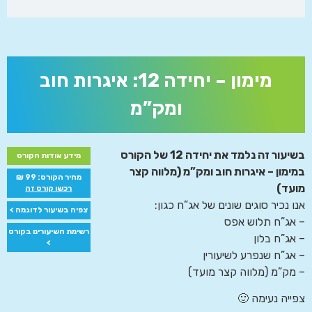
מימון – יחידה 12: איגרות חוב
ומק”מ
בשיעור זה נלמד את יחידה 12 של הקורס
מידע אודות הקורס
במימון – איגרות חוב ומק”מ (מלווה קצר
מחיר הקורס: 99 ₪
מועד)
רכשו קורס זה
אנו נכיר סוגים שונים של אג”ח כגון:
צפיה בשיעור לדוגמה >
– אג”ח תלוש אפס
רשימת השיעורים בקורס
– אג”ח בלון
>
– אג”ח שנפרע לשיעורין
– מק”מ (מלווה קצר מועד)
צפייה נעימה 🙂