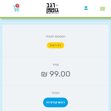
0
קבוצות הWhatsApp
הסטטוס הנוכחי
לא רשום
מחיר
התחל
רכוש קורס זה