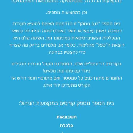
במקצועות הכלכלה, סטטיסטיקה, החשבונאות והמתמטיקה
וכן במקצועות נוספים.
בית הספר “רגב גוטמן” זו הזדמנות מצוינת להוציא תעודת
הסמכה באופן עצמאי או תואר באוניברסיטה הפתוחה ובשאר
המכללות והאוניברסיטאות במינימום זמן. השיטה שלנו היא
הוצאת ה”טפל” מהלימוד. כלומר אנו מלמדים בדיוק מה שצריך
כדי להצטיין בבחינה.
בקורסים הדיגיטליים שלנו, הסטודנט מקבל חוברות תרגילים
ביחד עם פתרונות מלאים!
החומרים מתעדכנים כל סמסטר, ואם מתווסף חומר חדש אז
הקורס מתעדכן יחד איתו.
בית הספר מספק קורסים במקצועות הניהול:
חשבונאות
כלכלה