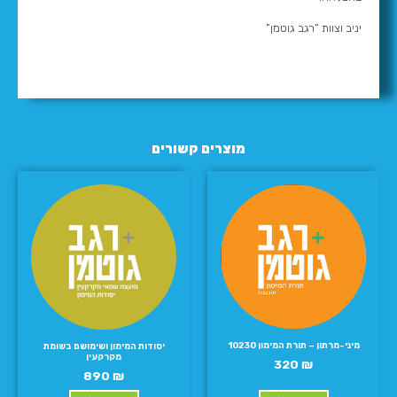
יניב וצוות “רגב גוטמן”
מוצרים קשורים
מיני-מרתון – תורת המימון 10230
יסודות המימון ושימושם בשומת
מקרקעין
320
₪
890
₪