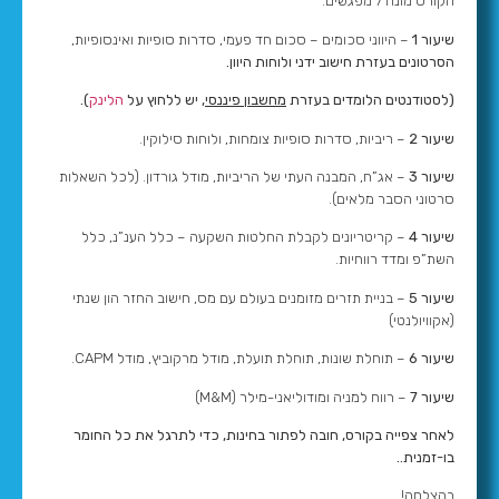
הקורס מונה 7 מפגשים:
שיעור 1
– היווני סכומים – סכום חד פעמי, סדרות סופיות ואינסופיות,
הסרטונים בעזרת חישוב ידני ולוחות היוון.
(לסטודנטים הלומדים בעזרת
מחשבון פיננסי
, יש ללחוץ על
הלינק
).
שיעור 2
– ריביות, סדרות סופיות צומחות, ולוחות סילוקין.
שיעור 3
– אג”ח, המבנה העתי של הריביות, מודל גורדון. (לכל השאלות
סרטוני הסבר מלאים).
שיעור 4
– קריטריונים לקבלת החלטות השקעה – כלל הענ”נ, כלל
השת”פ ומדד רווחיות.
שיעור 5
– בניית תזרים מזומנים בעולם עם מס, חישוב החזר הון שנתי
(אקוויולנטי)
שיעור 6
– תוחלת שונות, תוחלת תועלת, מודל מרקוביץ, מודל CAPM.
שיעור 7
– רווח למניה ומודוליאני-מילר (M&M)
לאחר צפייה בקורס, חובה לפתור בחינות, כדי לתרגל את כל החומר
בו-זמנית..
בהצלחה!