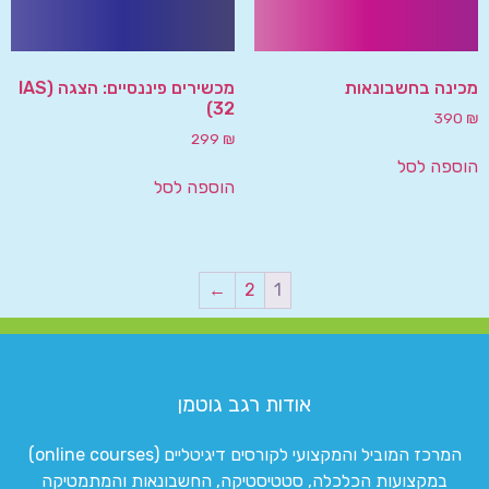
מכינה בחשבונאות
מכשירים פיננסיים: הצגה (IAS
32)
390
₪
299
₪
הוספה לסל
הוספה לסל
←
2
1
אודות רגב גוטמן
המרכז המוביל והמקצועי לקורסים דיגיטליים (online courses)
במקצועות הכלכלה, סטטיסטיקה, החשבונאות והמתמטיקה