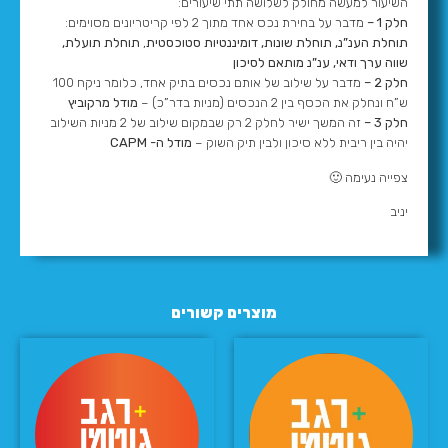
השיעור למעשה מחולק לשלושה תתי שיעורים:
חלק 1 –
מדבר על בחירת נכס אחד מתוך 2 לפי קריטריונים מסוימים:
תוחלת הענ”נ, תוחלת שונות, דומיננטיות סטוכסטית
,
תוחלת תועלת,
שווה ערך ודאי, ענ”נ מותאם לסיכון
חלק 2 –
מדבר על שילוב של אותם נכסים בתיק אחד, כלומר ניקח 100
ש”ח ונחלק את הכסף בין 2 הנכסים (מניות בדר”כ) –
מודל מרקוביץ
חלק 3 –
זה המשך ישיר לחלק 2 רק שבמקום שילוב של 2 מניות השילוב
יהיה בין ריבית ללא סיכון ולבין תיק השוק –
מודל ה- CAPM
צפייה נעימה 🙂
יניב
מוצרים קשורים