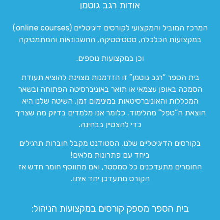
אודות רגב גוטמן
המרכז המוביל והמקצועי לקורסים דיגיטליים (online courses)
במקצועות הכלכלה, סטטיסטיקה, החשבונאות והמתמטיקה
וכן במקצועות נוספים.
בית הספר “רגב גוטמן” זו הזדמנות מצוינת להוציא תעודת
הסמכה באופן עצמאי או תואר באוניברסיטה הפתוחה ובשאר
המכללות והאוניברסיטאות במינימום זמן. השיטה שלנו היא
הוצאת ה”טפל” מהלימוד. כלומר אנו מלמדים בדיוק מה שצריך
כדי להצטיין בבחינה.
בקורסים הדיגיטליים שלנו, הסטודנט מקבל חוברות תרגילים
ביחד עם פתרונות מלאים!
החומרים מתעדכנים כל סמסטר, ואם מתווסף חומר חדש אז
הקורס מתעדכן יחד איתו.
בית הספר מספק קורסים במקצועות הניהול: