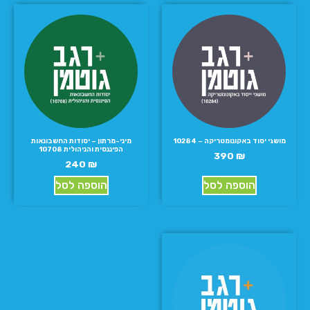
מושגי יסוד באקונומטריקה – 10284
מיני-מרתון – יסודות החשבונאות
הפיננסית והניהולית 10708
390
₪
240
₪
הוספה לסל
הוספה לסל