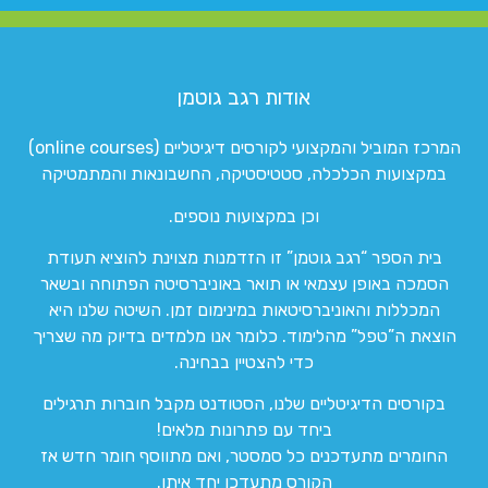
אודות רגב גוטמן
המרכז המוביל והמקצועי לקורסים דיגיטליים (online courses)
במקצועות הכלכלה, סטטיסטיקה, החשבונאות והמתמטיקה
וכן במקצועות נוספים.
בית הספר “רגב גוטמן” זו הזדמנות מצוינת להוציא תעודת
הסמכה באופן עצמאי או תואר באוניברסיטה הפתוחה ובשאר
המכללות והאוניברסיטאות במינימום זמן. השיטה שלנו היא
הוצאת ה”טפל” מהלימוד. כלומר אנו מלמדים בדיוק מה שצריך
כדי להצטיין בבחינה.
בקורסים הדיגיטליים שלנו, הסטודנט מקבל חוברות תרגילים
ביחד עם פתרונות מלאים!
החומרים מתעדכנים כל סמסטר, ואם מתווסף חומר חדש אז
הקורס מתעדכן יחד איתו.