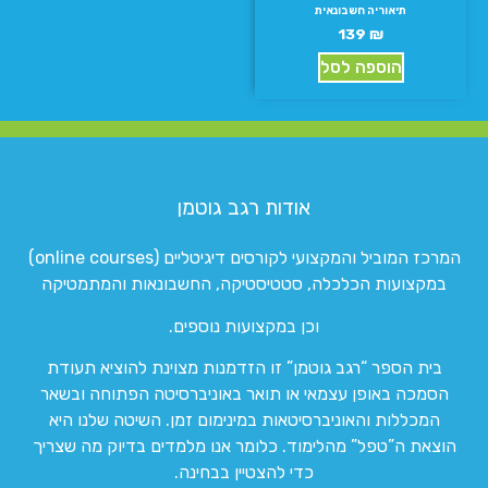
תיאוריה חשבונאית
139
₪
הוספה לסל
אודות רגב גוטמן
המרכז המוביל והמקצועי לקורסים דיגיטליים (online courses)
במקצועות הכלכלה, סטטיסטיקה, החשבונאות והמתמטיקה
וכן במקצועות נוספים.
בית הספר “רגב גוטמן” זו הזדמנות מצוינת להוציא תעודת
הסמכה באופן עצמאי או תואר באוניברסיטה הפתוחה ובשאר
המכללות והאוניברסיטאות במינימום זמן. השיטה שלנו היא
הוצאת ה”טפל” מהלימוד. כלומר אנו מלמדים בדיוק מה שצריך
כדי להצטיין בבחינה.