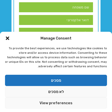
Manage Consent
To provide the best experiences, we use technologies like cookies to
store and/or access device information. Consenting to these
technologies will allow us to process data such as browsing behavior
or unique IDs on this site. Not consenting or withdrawing consent, may
adversely affect certain features and functions.
דברו איתנו!
מסכים
לא מסכים
רגב גוטמן 2024 © כל הזכויות שמורות
View preferences
פיתוח ותחזוקת אתר ע"י DK DIGITAL