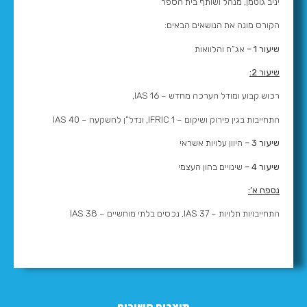
יניב גוטמן, מנהל ושותף בית הספר
הקורס מונה את הנושאים הבאים:
שיעור 1 –
אג”ח והלוואות
שיעור 2:
רכוש קבוע ומודל הערכה מחדש – IAS 16,
התחייבות בגין פירוק ושיקום – IFRIC 1, ונדל”ן להשקעה – IAS 40
שיעור 3 –
היוון עלויות אשראי
שיעור 4 –
שינויים בהון העצמי
נספח א’:
התחייבויות תלויות – IAS 37, נכסים בלתי מוחשיים – IAS 38