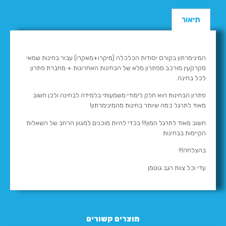
תיאור
המינימרתון בקורס יסודות הכלכלה (מיקרו+מאקרו) עבור בחינות שמאי
מקרקעין מורכב מפתרון מלא של הבחינות האחרונות + מחברת פתרון
לכל בחינה.
פתרון הבחינות הוא חלק לימודי משמעותי בלמידה לבחינה ולכן חשוב
מאוד לתרגל כמה שיותר בחינות מהמינימרתון!
חשוב מאוד לתרגל המון!!! בכדי להיות מוכנים למגוון הרחב של השאלות
הקיימות בבחינות
בהצלחה!!!
עדי וכל צוות רגב גוטמן
מוצרים קשורים