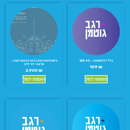
נדל”ן להשקעה – IAS 40
גישות ועקרונות בהערכת מקרקעין –
מרצה: דור לרון
109
₪
2,900
₪
הוספה לסל
הוספה לסל