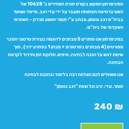
המינימרתון המקוון בקורס תורת המחירים ב’ 10628 של
האוניברסיטה הפתוחה מועבר על ידי עדי רגב. מייסד ושותף
בביה”ס רגב גוטמן, ונכתב ע”י תומר יהושע סנדק – האחראי
האקדמי של ביה”ס.
במינימרתון אנו פותרים 5 מבחנים לדוגמה בעזרת סרטוני הסבר
מפורטים (4 מבחנים בסרטונים + מבחן 1 בפתרון ידני) , תוך
שימת דגש על הכנה לבחינה, טיפים, חלוקת זמן וחידוד לקראת
הבחינה.
אנו מאחלים לכם הצלחה רבה בלימוד ובהכנה לבחינה
תומר, עדי, יניב וכל וצוות “רגב גוטמן”
240
₪