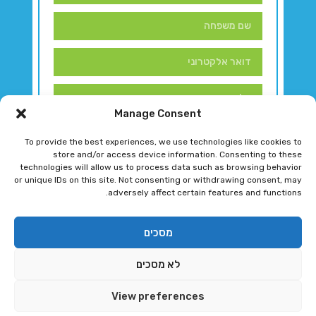
Manage Consent
To provide the best experiences, we use technologies like cookies to
store and/or access device information. Consenting to these
technologies will allow us to process data such as browsing behavior
or unique IDs on this site. Not consenting or withdrawing consent, may
adversely affect certain features and functions.
דברו איתנו!
מסכים
לא מסכים
רגב גוטמן 2024 © כל הזכויות שמורות
View preferences
פיתוח ותחזוקת אתר ע"י DK DIGITAL