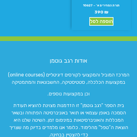
תורת המחירים א’ – 10627
390
₪
הוספה לסל
אודות רגב גוטמן
המרכז המוביל והמקצועי לקורסים דיגיטליים (online courses)
במקצועות הכלכלה, סטטיסטיקה, החשבונאות והמתמטיקה
וכן במקצועות נוספים.
בית הספר “רגב גוטמן” זו הזדמנות מצוינת להוציא תעודת
הסמכה באופן עצמאי או תואר באוניברסיטה הפתוחה ובשאר
המכללות והאוניברסיטאות במינימום זמן. השיטה שלנו היא
הוצאת ה”טפל” מהלימוד. כלומר אנו מלמדים בדיוק מה שצריך
כדי להצטיין בבחינה.