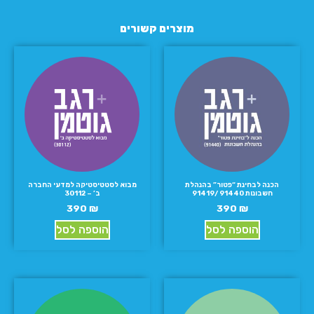
מוצרים קשורים
הכנה לבחינת “פטור” בהנהלת
מבוא לסטטיסטיקה למדעי החברה
חשבונות 91440 /91419
ב’ – 30112
390
₪
390
₪
הוספה לסל
הוספה לסל