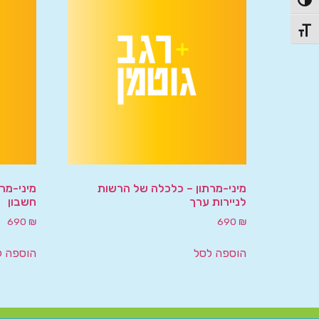
פעל/כבה ניגודיות גבוהה
תג גודל גופן
מיני-מרתון – כלכלה של הרשות
מיני-מר
לניירות ערך
חשבון
690
₪
690
₪
הוספה לסל
הוספה ל