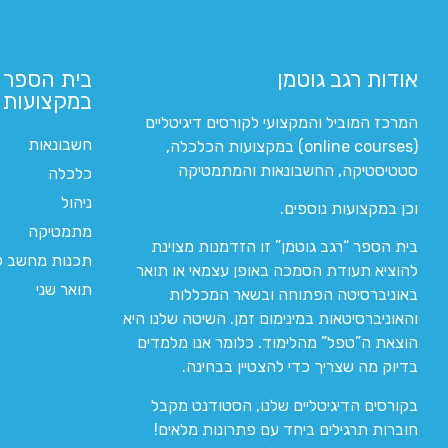
אודות רגב גוטמן
בית הספר 
במקצועות ה
המרכז המוביל והמקצועי לקורסים דיגיטליים
חשבונאות
(online courses) במקצועות הכלכלה,
סטטיסטיקה, החשבונאות והמתמטיקה
כלכלה
ניהול
וכן במקצועות נוספים.
מתמטיקה
בית הספר “רגב גוטמן” זו הזדמנות מצוינת
תכנות מחשב לי
להוציא תעודת הסמכה באופן עצמאי או תואר
תואר שני
באוניברסיטה הפתוחה ובשאר המכללות
והאוניברסיטאות במינימום זמן. השיטה שלנו היא
הוצאת ה”טפל” מהלימוד. כלומר אנו מלמדים
בדיוק מה שצריך כדי להצטיין בבחינה.
בקורסים הדיגיטליים שלנו, הסטודנט מקבל
חוברות תרגילים ביחד עם פתרונות מלאים!