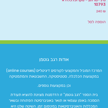
10793
240
₪
הוספה לסל
אודות רגב גוטמן
המרכז המוביל והמקצועי לקורסים דיגיטליים (online courses)
במקצועות הכלכלה, סטטיסטיקה, החשבונאות והמתמטיקה
וכן במקצועות נוספים.
בית הספר “רגב גוטמן” זו הזדמנות מצוינת להוציא תעודת
הסמכה באופן עצמאי או תואר באוניברסיטה הפתוחה ובשאר
המכללות והאוניברסיטאות במינימום זמן. השיטה שלנו היא