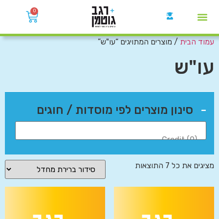
0
עמוד הבית
/ מוצרים המתויגים “עו"ש”
קבוצות הWhatsApp
עו"ש
-
סינון מוצרים לפי מוסדות / חוגים
מציגים את כל ⁦7⁩ התוצאות