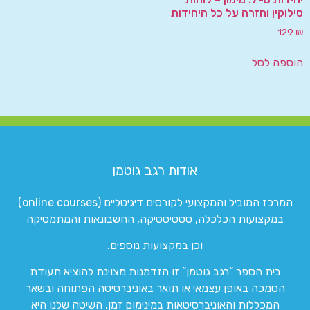
סילוקין וחזרה על כל היחידות
129
₪
הוספה לסל
אודות רגב גוטמן
המרכז המוביל והמקצועי לקורסים דיגיטליים (online courses)
במקצועות הכלכלה, סטטיסטיקה, החשבונאות והמתמטיקה
וכן במקצועות נוספים.
בית הספר “רגב גוטמן” זו הזדמנות מצוינת להוציא תעודת
הסמכה באופן עצמאי או תואר באוניברסיטה הפתוחה ובשאר
המכללות והאוניברסיטאות במינימום זמן. השיטה שלנו היא