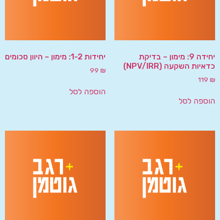
יחידה 9: מימון – בדיקת
יחידות 1-2: מימון – היוון סכומים
כדאיות השקעה (NPV/IRR)
99
₪
119
₪
הוספה לסל
הוספה לסל