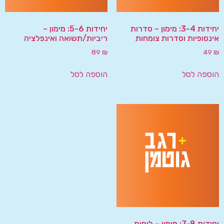
יחידות 3-4: מימון – סדרות
יחידות 5-6: מימון –
אינסופיות וסדרות צומחות
ריביות/תשואה ואינפלציה
89
₪
49
₪
הוספה לסל
הוספה לסל
יחידות 7-8: מימון – לוחות