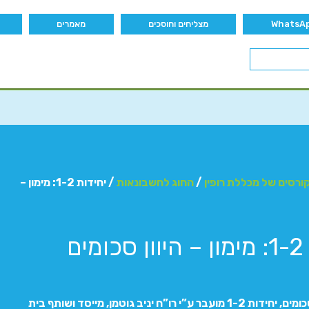
מצליחים וחוסכים
מאמרים
ורסים של מכללת רופין
/
החוג לחשבונאות
/ יחידות 1-2: מימון –
ים
הנושא היווני סכומים, יחידות 1-2 מועבר ע”י רו”ח יניב גוטמן, מייסד ושותף בית