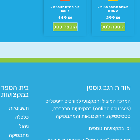
תשלום מבוסס מניות –
דוח תזרים מזומנים –
IAS 7
IFRS 2
149
₪
299
₪
הוספה לסל
הוספה לסל
אודות רגב גוטמן
בית הספר 
במקצועות ה
המרכז המוביל והמקצועי לקורסים דיגיטליים
חשבונאות
(online courses) במקצועות הכלכלה,
סטטיסטיקה, החשבונאות והמתמטיקה
כלכלה
ניהול
וכן במקצועות נוספים.
מתמטיקה