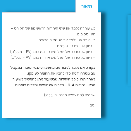
תיאור
בשיעור זה נלמד את שתי היחידות הראשונות של הקורס –
היוון סכומים.
בין היתר אנו נלמד את הנושאים הבאים:
– היוון סכומים חד פעמיים
– היוון של סדרה של תשלומים קדימה בזמן (FV – מעע”ס)
– היוון של סדרה של תשלומים אחורה בזמן (PV – מענ”ס)
בקורס אנו נלמד לעבוד עם מחשבון פיננסי ונעבוד במקביל
עם נוסחה ידנית כדי להבין את החומר לעומקו.
לאחר תרגול כל היחידות שבשיעור ניתן להמשיך לשיעור
הבא – יחידות 3-4 – סדרות אינסופיות וסדרות צומחות.
שתהיה לכם צפייה מהנה ומועילה:)
יניב