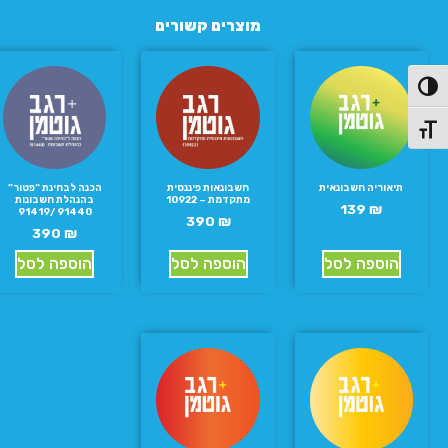
מוצרים קשורים
פעל/כבה ניגודיות גבוהה
תג גודל גופן
תיאוריה חשבונאית
חשבונאות פיננסית
הכנה לבחינת “פטור”
מתקדמת – 10922
בהנהלת חשבונות
139
₪
91440 /91419
390
₪
390
₪
הוספה לסל
הוספה לסל
הוספה לסל