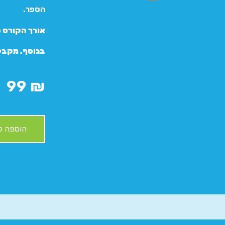
הספר.
אורך הקורס כ- 24 שעות נטו של סרטוני
בנוסף, מקבל
99
₪
הוספה ל