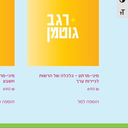
פעל/כבה ניגודיות גבוהה
תג גודל גופן
מיני-מרתון – כלכלה של הרשות
מיני-מר
לניירות ערך
חשבון
690
₪
690
₪
הוספה לסל
הוספה ל