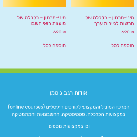
מיני-מרתון – כלכלה של
מיני-מרתון – כלכלה של
הרשות לניירות ערך
מועצת רואי חשבון
690
₪
690
₪
הוספה לסל
הוספה לסל
אודות רגב גוטמן
המרכז המוביל והמקצועי לקורסים דיגיטליים (online courses)
במקצועות הכלכלה, סטטיסטיקה, החשבונאות והמתמטיקה
וכן במקצועות נוספים.