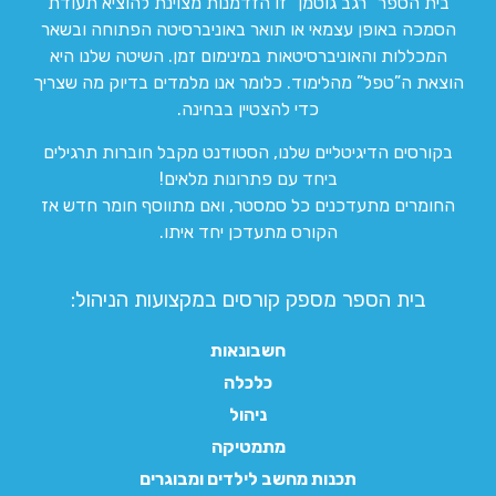
בית הספר “רגב גוטמן” זו הזדמנות מצוינת להוציא תעודת
הסמכה באופן עצמאי או תואר באוניברסיטה הפתוחה ובשאר
המכללות והאוניברסיטאות במינימום זמן. השיטה שלנו היא
הוצאת ה”טפל” מהלימוד. כלומר אנו מלמדים בדיוק מה שצריך
כדי להצטיין בבחינה.
בקורסים הדיגיטליים שלנו, הסטודנט מקבל חוברות תרגילים
ביחד עם פתרונות מלאים!
החומרים מתעדכנים כל סמסטר, ואם מתווסף חומר חדש אז
הקורס מתעדכן יחד איתו.
בית הספר מספק קורסים במקצועות הניהול:
חשבונאות
כלכלה
ניהול
מתמטיקה
תכנות מחשב לילדים ומבוגרים