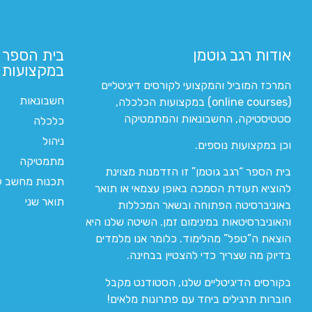
אודות רגב גוטמן
בית הספר 
במקצועות ה
המרכז המוביל והמקצועי לקורסים דיגיטליים
חשבונאות
(online courses) במקצועות הכלכלה,
סטטיסטיקה, החשבונאות והמתמטיקה
כלכלה
ניהול
וכן במקצועות נוספים.
מתמטיקה
בית הספר “רגב גוטמן” זו הזדמנות מצוינת
תכנות מחשב לי
להוציא תעודת הסמכה באופן עצמאי או תואר
תואר שני
באוניברסיטה הפתוחה ובשאר המכללות
והאוניברסיטאות במינימום זמן. השיטה שלנו היא
הוצאת ה”טפל” מהלימוד. כלומר אנו מלמדים
בדיוק מה שצריך כדי להצטיין בבחינה.
בקורסים הדיגיטליים שלנו, הסטודנט מקבל
חוברות תרגילים ביחד עם פתרונות מלאים!