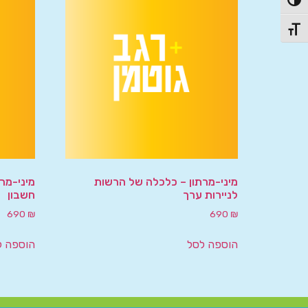
פעל/כבה ניגודיות גבוהה
תג גודל גופן
מיני-מרתון – כלכלה של הרשות
מיני-מר
לניירות ערך
חשבון
690
₪
690
₪
הוספה לסל
הוספה ל