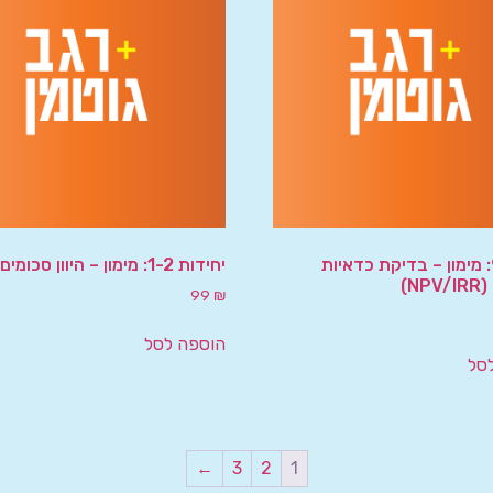
יחידה 9: מימון – בדיקת כדאיות
יחידות 1-2: מימון – היוון סכומים
N)
99
₪
הוספה לסל
סל
←
3
2
1