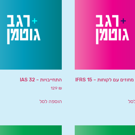
וזים עם לקוחות – IFRS 15
התחייבויות – IAS 32
129
₪
סל
הוספה לסל