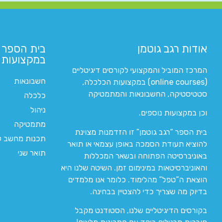
אודות רגב גוטמן
בית הספר 
במקצועות ה
המרכז המוביל והמקצועי לקורסים דיגיטליים
חשבונאות
(online courses) במקצועות הכלכלה,
סטטיסטיקה, החשבונאות והמתמטיקה
כלכלה
ניהול
וכן במקצועות נוספים.
מתמטיקה
בית הספר “רגב גוטמן” זו הזדמנות מצוינת
תכנות מחשב לי
להוציא תעודת הסמכה באופן עצמאי או תואר
תואר שני
באוניברסיטה הפתוחה ובשאר המכללות
והאוניברסיטאות במינימום זמן. השיטה שלנו היא
הוצאת ה”טפל” מהלימוד. כלומר אנו מלמדים
בדיוק מה שצריך כדי להצטיין בבחינה.
בקורסים הדיגיטליים שלנו, הסטודנט מקבל