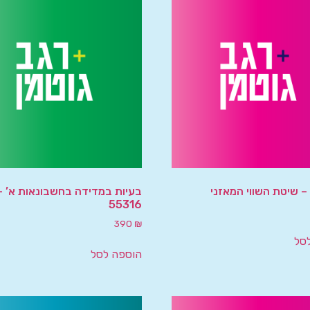
בעיות במדידה בחשבונאות א’ –
55316
390
₪
סל
הוספה לסל