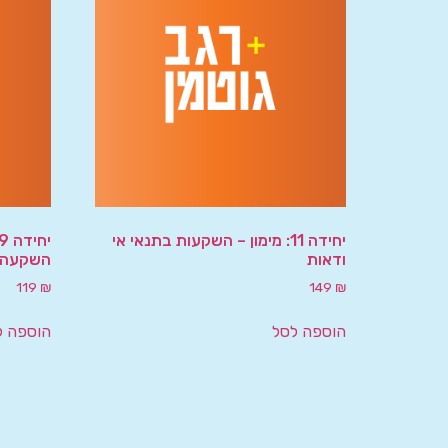
יחידה 11: מימון – השקעות בתנאי אי
ודאות
השקעה (PV/IRR
119
₪
149
₪
הוספה לסל
הוספה ל