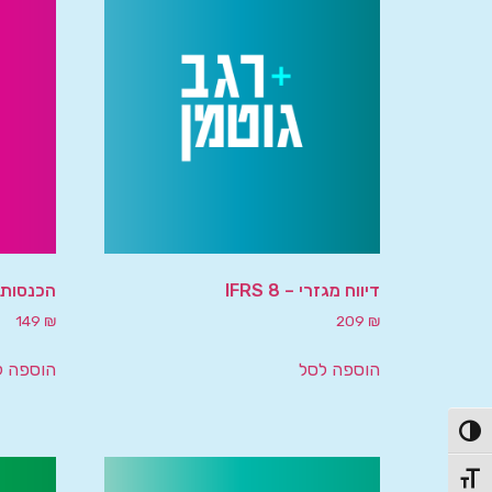
דיווח מגזרי – IFRS 8
הכנסות מח
149
₪
209
₪
הוספה לסל
הוספה ל
פעל/כבה ניגודיות גבוהה
תג גודל גופן