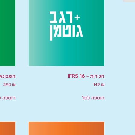
חכירות – IFRS 16
חשבונאו
390
₪
149
₪
הוספה לסל
הוספה ל