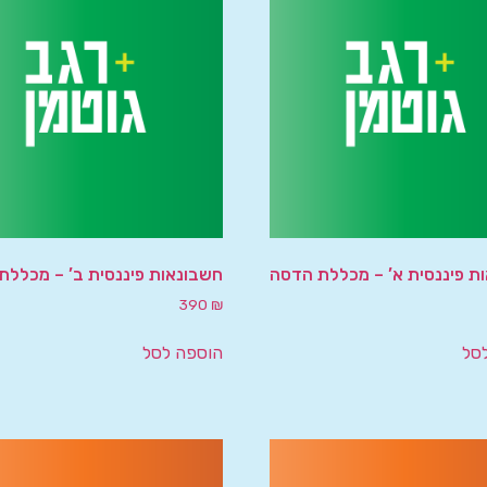
ת פיננסית א’ – מכללת הדסה
חשבונאות פיננסית ב’ – מכללת
390
₪
סל
הוספה לסל