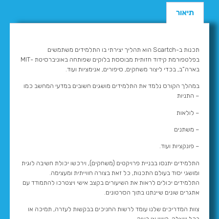
תיאור
תכנות ב-Scartch הוא תהליך יצירתי בו התלמידים משתמשים
בפלטפורמת קידוד חזותית מבוססת בלוקים שפותחה באוניברסיטת -MIT
בארה”ב, בכדי ליצור משחקים, סיפורים, אנימציות ועוד.
במהלך הקורס נלמד את התלמידים מושגים חשובים במדעי המחשב כמו
– התניות
– לולאות
– משתנים
– פונקציות ועוד.
התלמידים יתנסו בבניית פרויקטים (משחקים), וירכשו יכולת חשיבה לוגית
ומושגי יסוד בעולם התכנות, כל זאת בצורה חווייתית ומעצימה.
התלמידים יכולים לראות את השיעורים בקצב אישי ויצטרכו להתמודד עם
אתגרים שונים שיינתנו בתוך הסרטונים.
צוות המדריכים שלנו עומד לרשות החניכים בבקשות לעזרה, תמיכה או
בכל שאלה, קושי או בעיה.