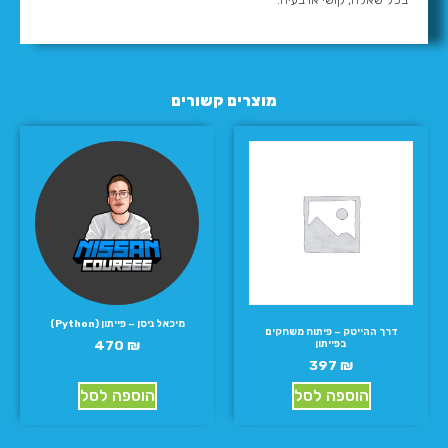
מוצרים קשורים
מיכאל ניסן – פייתון (Python)
דרך ההייטק – פיתוח משחקים
470
₪
בפייתון
397
₪
הוספה לסל
הוספה לסל