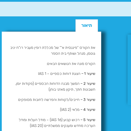
תיאור
את הקורס “פיננסית א'” של מכללת רופין מעביר רו”ח יניב
גוטמן, מנהל ושותף בית הספר
הקורס מונה את הנושאים הבאים:
שיעור 1 –
הצגת דוחות כספיים – IAS 1
שיעור 2 –
המשך מבנה הדוחות הכספיים (פקודות יומן,
חשבונות חתך, תיקון מאזני בוחן)
שיעור 3 –
חייבים/לקוחות והפרשה לחובות מסופקים
שיעור 4 –
מלאי (IAS 2)
שיעור 5 –
רכוש קבוע (IAS 16) – מודל העלות ומודל
הערכה מחדש ומענקים ממשלתיים (IAS 20)