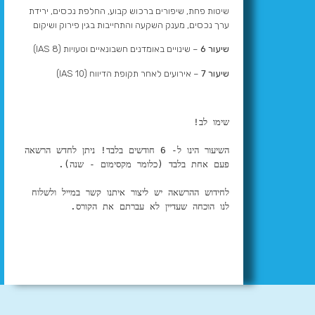
שיטות פחת, שיפורים ברכוש קבוע, החלפת נכסים, ירידת
ערך נכסים, מענק השקעה והתחייבות בגין פירוק ושיקום
שיעור 6
– שינויים באומדנים חשבונאיים וטעויות (IAS 8)
שיעור 7
– אירועים לאחר תקופת הדיווח (IAS 10)
שימו לב!
השיעור הינו ל- 6 חודשים בלבד! ניתן לחדש הרשאה 
פעם אחת בלבד (כלומר מקסימום - שנה). 
לחידוש ההרשאה יש ליצור איתנו קשר במייל ולשלוח 
לנו הוכחה שעדיין לא עברתם את הקורס.