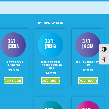
מוצרים קשורים
פעל/כבה ניגודיות גבוהה
תג גודל גופן
נדל”ן להשקעה – IAS
נכסים לא שוטפים
בעיות מדידה ב’ –
40
המוחזקים למכירה –
מכללת רופין
IFRS 5
390
₪
109
₪
149
₪
הוספה לסל
הוספה לסל
הוספה לסל