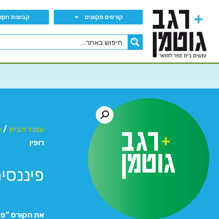
קורסים מקוונים
קבוצות הWhatsApp
עמוד הבית
/
ק
רופין
פיננסית
את הקורס “פינ