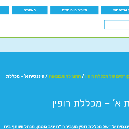
מצליחים וחוסכים
מאמרים
ורסים של מכללת רופין
/
החוג לחשבונאות
/ פיננסית א’ – מכללת
 א’ – מכללת רופין
נסית א'” של מכללת רופין מעביר רו”ח יניב גוטמן, מנהל ושותף בית