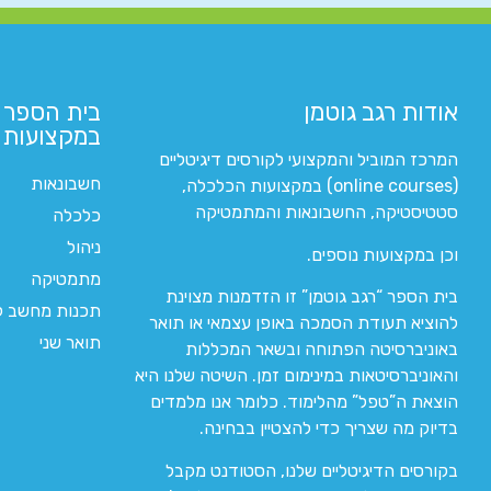
אודות רגב גוטמן
בית הספר 
במקצועות ה
המרכז המוביל והמקצועי לקורסים דיגיטליים
חשבונאות
(online courses) במקצועות הכלכלה,
סטטיסטיקה, החשבונאות והמתמטיקה
כלכלה
ניהול
וכן במקצועות נוספים.
מתמטיקה
בית הספר “רגב גוטמן” זו הזדמנות מצוינת
תכנות מחשב לי
להוציא תעודת הסמכה באופן עצמאי או תואר
תואר שני
באוניברסיטה הפתוחה ובשאר המכללות
והאוניברסיטאות במינימום זמן. השיטה שלנו היא
הוצאת ה”טפל” מהלימוד. כלומר אנו מלמדים
בדיוק מה שצריך כדי להצטיין בבחינה.
בקורסים הדיגיטליים שלנו, הסטודנט מקבל