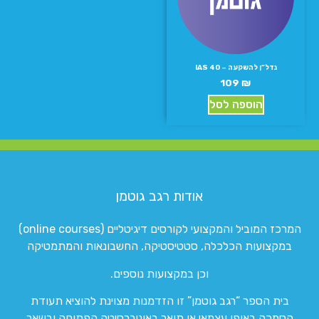
נדל”ן להשקעה – IAS 40
109
₪
הוספה לסל
אודות רגב גוטמן
המרכז המוביל והמקצועי לקורסים דיגיטליים (online courses)
במקצועות הכלכלה, סטטיסטיקה, החשבונאות והמתמטיקה
וכן במקצועות נוספים.
בית הספר “רגב גוטמן” זו הזדמנות מצוינת להוציא תעודת
הסמכה באופן עצמאי או תואר באוניברסיטה הפתוחה ובשאר