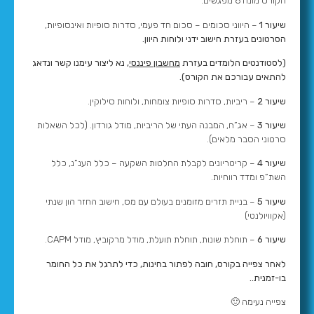
הקורס מונה 6 מפגשים:
שיעור 1
– היווני סכומים – סכום חד פעמי, סדרות סופיות ואינסופיות,
הסרטונים בעזרת חישוב ידני ולוחות היוון.
(לסטודנטים הלומדים בעזרת
מחשבון פיננסי
, נא ליצור עימנו קשר ונדאג
להתאים עבורכם את הקורס).
שיעור 2
– ריביות, סדרות סופיות צומחות, ולוחות סילוקין.
שיעור 3
– אג”ח, המבנה העתי של הריביות, מודל גורדון. (לכל השאלות
סרטוני הסבר מלאים).
שיעור 4
– קריטריונים לקבלת החלטות השקעה – כלל הענ”נ, כלל
השת”פ ומדד רווחיות.
שיעור 5
– בניית תזרים מזומנים בעולם עם מס, חישוב החזר הון שנתי
(אקוויולנטי)
שיעור 6
– תוחלת שונות, תוחלת תועלת, מודל מרקוביץ, מודל CAPM.
לאחר צפייה בקורס, חובה לפתור בחינות, כדי לתרגל את כל החומר
בו-זמנית..
צפייה נעימה 🙂