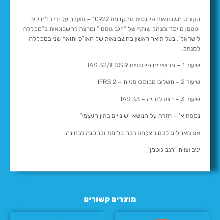
הקורס חשבונאות פיננסית מתקדמת 10922 – מועבר על ידי רו”ח יניב
גוטמן מייסד ומנהל שותף של “רגב גוטמן” ומרצה לחשבונאות ב”מכללה
לישראל”. בעל תואר ראשון בחשבונאות של האו”פ ותואר שני במכללה
למנהל.
שיעור 1 – מכשירים פיננסיים IAS 32/IFRS 9
שיעור 2 – תשלום מבוסס מניות – IFRS 2
שיעור 3 – רווח למניה – IAS 33
נספח א’ – חזרה על הנושא “שינויים בהון העצמי”
אנו מאחלים לכם הצלחה רבה בלימוד ובהכנה לבחינה
יניב וצוות “רגב גוטמן”
מוצרים קשורים