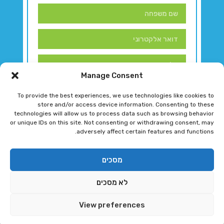
Manage Consent
To provide the best experiences, we use technologies like cookies to
store and/or access device information. Consenting to these
technologies will allow us to process data such as browsing behavior
or unique IDs on this site. Not consenting or withdrawing consent, may
adversely affect certain features and functions.
דברו איתנו!
מסכים
לא מסכים
רגב גוטמן 2024 © כל הזכויות שמורות
View preferences
פיתוח ותחזוקת אתר ע"י DK DIGITAL