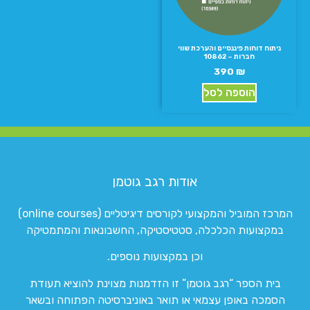
ניתוח דוחות פיננסיים והערכת שווי
חברות – 10862
390
₪
הוספה לסל
אודות רגב גוטמן
המרכז המוביל והמקצועי לקורסים דיגיטליים (online courses)
במקצועות הכלכלה, סטטיסטיקה, החשבונאות והמתמטיקה
וכן במקצועות נוספים.
בית הספר “רגב גוטמן” זו הזדמנות מצוינת להוציא תעודת
הסמכה באופן עצמאי או תואר באוניברסיטה הפתוחה ובשאר