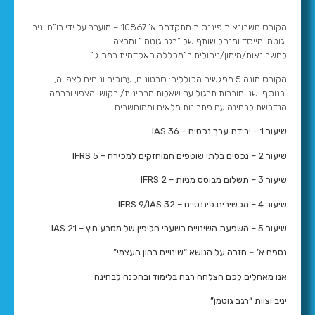
הקורס חשבונאות פיננסית מתקדמת א’ 10867 – מועבר על ידי רו”ח יניב
גוטמן מייסד ומנהל שותף של “רגב גוטמן” ומרצה
לחשבונאות/מימון/ניהולית ב”מכללה האקדמית רמת גן”.
הקורס מונה 5 מפגשים הכוללים: סרטונים, ערוכים ונוחים לצפייה,
בנוסף ישנן חוברות תרגול עם שאלות מבחינות/ בקושי הצפוי וברמה
הנדרשת לבחינה עם פתרונות מלאים וממוחשבים.
שיעור 1 – ירידת ערך נכסים – IAS 36
שיעור 2 – נכסים בלתי שוטפים המוחזקים למכירה – IFRS 5
שיעור 3 – תשלום מבוסס מניות – IFRS 2
שיעור 4 – מכשירים פיננסיים – IFRS 9/IAS 32
שיעור 5 – השפעת השינויים בשערי חליפין של מטבע חוץ – IAS 21
נספח א’
–
חזרה על הנושא “שינויים בהון העצמי”
אנו מאחלים לכם הצלחה רבה בלימוד ובהכנה לבחינה
יניב וצוות “רגב גוטמן”