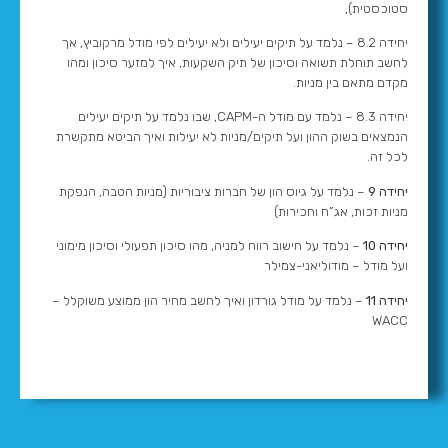
סטוכסטית),
יחידה 8.2 – נלמד על תיקים יעילים ולא יעילים לפי מודל מרקוביץ, אך
לחשב תוחלת תשואה וסיכון של תיק השקעות, איך למזער סיכון ומהו
מקדם מתאם בין מניות.
יחידה 8.3 – נלמד עם מודל ה-CAPM, שבו נלמד על תיקים יעילים
הנמצאים בשוק ההון ועל תיקים/מניות לא יעילות ואיך הביטא מתקשרת
לכל זה.
יחידה 9
– נלמד על גיוס הון של חברות ציבוריות (מניות הטבה, הנפקת
מניות זכות, אג”ח וחכירות)
יחידה 10
– נלמד על חישוב רווח למניה, מהו סיכון תפעולי וסיכון מימוני
ועל מודל – מודוליאני-צמילר
יחידה 11
– נלמד על מודל גורדון ואיך לחשב מחיר הון ממוצע משוקלל –
WACC