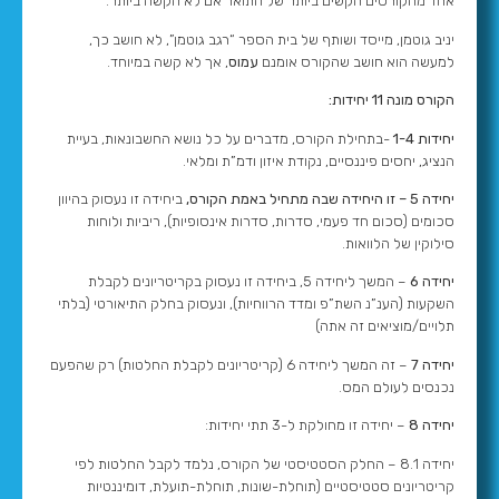
אחד מהקורסים הקשים ביותר של התואר אם לא הקשה ביותר.
יניב גוטמן, מייסד ושותף של בית הספר “רגב גוטמן”, לא חושב כך,
למעשה הוא חושב שהקורס אומנם
עמוס
, אך לא קשה במיוחד.
הקורס מונה 11 יחידות:
יחידות 1-4
-בתחילת הקורס, מדברים על כל נושא החשבונאות, בעיית
הנציג, יחסים פיננסיים, נקודת איזון ודמ”ת ומלאי.
יחידה 5 – זו היחידה שבה מתחיל באמת הקורס,
ביחידה זו נעסוק בהיוון
סכומים (סכום חד פעמי, סדרות, סדרות אינסופיות),
ריביות ולוחות
סילוקין של הלוואות.
יחידה 6
– המשך ליחידה 5, ביחידה זו נעסוק בקריטריונים לקבלת
השקעות (הענ”נ השת”פ ומדד הרווחיות), ונעסוק בחלק התיאורטי (בלתי
תלויים/מוציאים זה אתה)
יחידה 7
– זה המשך ליחידה 6 (קריטריונים לקבלת החלטות) רק שהפעם
נכנסים לעולם המס.
יחידה 8
– יחידה זו מחולקת ל-3 תתי יחידות:
יחידה 8.1 – החלק הסטטיסטי של הקורס, נלמד לקבל החלטות לפי
קריטריונים סטטיסטיים (תוחלת-שונות, תוחלת-תועלת, דומיננטיות