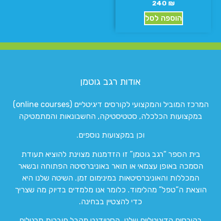
240
₪
הוספה לסל
אודות רגב גוטמן
המרכז המוביל והמקצועי לקורסים דיגיטליים (online courses)
במקצועות הכלכלה, סטטיסטיקה, החשבונאות והמתמטיקה
וכן במקצועות נוספים.
בית הספר “רגב גוטמן” זו הזדמנות מצוינת להוציא תעודת
הסמכה באופן עצמאי או תואר באוניברסיטה הפתוחה ובשאר
המכללות והאוניברסיטאות במינימום זמן. השיטה שלנו היא
הוצאת ה”טפל” מהלימוד. כלומר אנו מלמדים בדיוק מה שצריך
כדי להצטיין בבחינה.
בקורסים הדיגיטליים שלנו, הסטודנט מקבל חוברות תרגילים