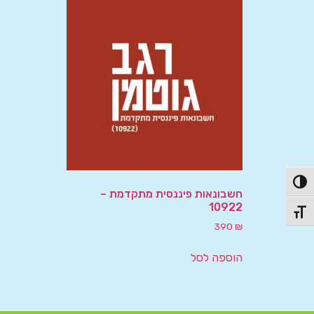
פעל/כבה ניגודיות גבוהה
חשבונאות פיננסית מתקדמת –
10922
תג גודל גופן
390
₪
הוספה לסל