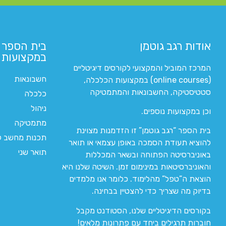
אודות רגב גוטמן
בית הספר 
במקצועות ה
המרכז המוביל והמקצועי לקורסים דיגיטליים
חשבונאות
(online courses) במקצועות הכלכלה,
סטטיסטיקה, החשבונאות והמתמטיקה
כלכלה
ניהול
וכן במקצועות נוספים.
מתמטיקה
בית הספר “רגב גוטמן” זו הזדמנות מצוינת
תכנות מחשב לי
להוציא תעודת הסמכה באופן עצמאי או תואר
תואר שני
באוניברסיטה הפתוחה ובשאר המכללות
והאוניברסיטאות במינימום זמן. השיטה שלנו היא
הוצאת ה”טפל” מהלימוד. כלומר אנו מלמדים
בדיוק מה שצריך כדי להצטיין בבחינה.
בקורסים הדיגיטליים שלנו, הסטודנט מקבל
חוברות תרגילים ביחד עם פתרונות מלאים!