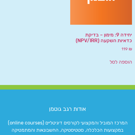
יחידה 9: מימון – בדיקת
כדאיות השקעה (NPV/IRR)
119
₪
הוספה לסל
אודות רגב גוטמן
המרכז המוביל והמקצועי לקורסים דיגיטליים (online courses)
במקצועות הכלכלה, סטטיסטיקה, החשבונאות והמתמטיקה