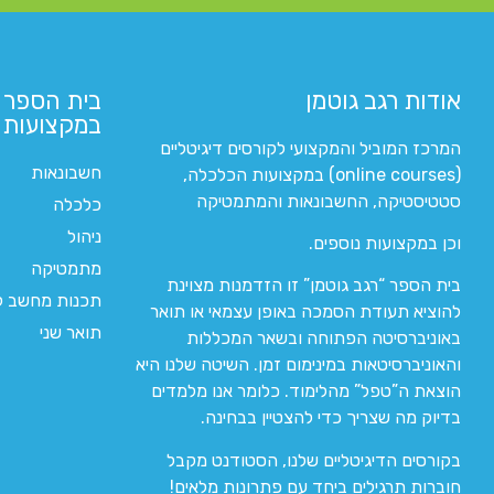
אודות רגב גוטמן
בית הספר 
במקצועות ה
המרכז המוביל והמקצועי לקורסים דיגיטליים
חשבונאות
(online courses) במקצועות הכלכלה,
סטטיסטיקה, החשבונאות והמתמטיקה
כלכלה
ניהול
וכן במקצועות נוספים.
מתמטיקה
בית הספר “רגב גוטמן” זו הזדמנות מצוינת
תכנות מחשב לי
להוציא תעודת הסמכה באופן עצמאי או תואר
תואר שני
באוניברסיטה הפתוחה ובשאר המכללות
והאוניברסיטאות במינימום זמן. השיטה שלנו היא
הוצאת ה”טפל” מהלימוד. כלומר אנו מלמדים
בדיוק מה שצריך כדי להצטיין בבחינה.
בקורסים הדיגיטליים שלנו, הסטודנט מקבל
חוברות תרגילים ביחד עם פתרונות מלאים!