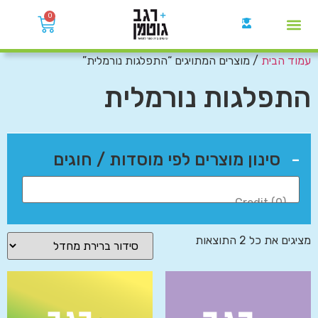
0
עמוד הבית
/ מוצרים המתויגים “התפלגות נורמלית”
קבוצות הWhatsApp
התפלגות נורמלית
-
סינון מוצרים לפי מוסדות / חוגים
מציגים את כל ⁦2⁩ התוצאות