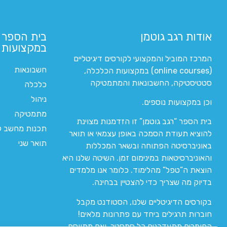
אודות רגב גוטמן
בית הספר 
במקצועות ה
המרכז המוביל והמקצועי לקורסים דיגיטליים
חשבונאות
(online courses) במקצועות הכלכלה,
סטטיסטיקה, החשבונאות והמתמטיקה
כלכלה
ניהול
וכן במקצועות נוספים.
מתמטיקה
בית הספר “רגב גוטמן” זו הזדמנות מצוינת
תכנות מחשב לי
להוציא תעודת הסמכה באופן עצמאי או תואר
תואר שני
באוניברסיטה הפתוחה ובשאר המכללות
והאוניברסיטאות במינימום זמן. השיטה שלנו היא
הוצאת ה”טפל” מהלימוד. כלומר אנו מלמדים
בדיוק מה שצריך כדי להצטיין בבחינה.
בקורסים הדיגיטליים שלנו, הסטודנט מקבל
חוברות תרגילים ביחד עם פתרונות מלאים!
החומרים מתעדכנים כל סמסטר, ואם מתווסף