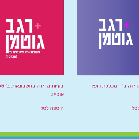
ידה ב’ – מכללת רופין
בעיות מדידה בחשבונאות ב’ 10865
390
₪
סל
הוספה לסל