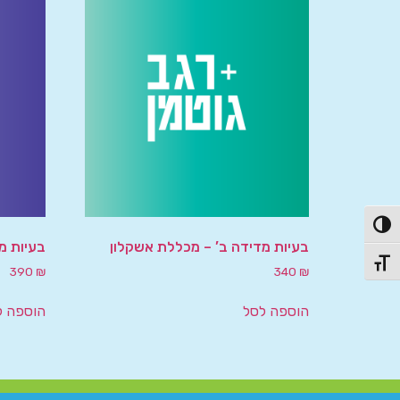
פעל/כבה ניגודיות גבוהה
בעיות מדידה ב’ – מכללת אשקלון
בעיות מד
תג גודל גופן
390
₪
340
₪
הוספה לסל
הוספה ל