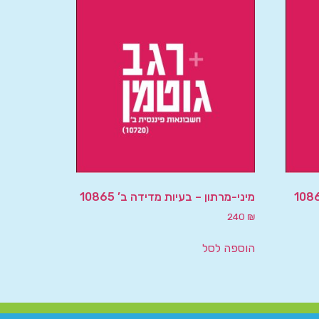
מיני-מרתון – בעיות מדידה ב’ 10865
240
₪
הוספה לסל