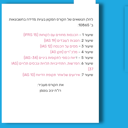
להלן הנושאים של הקורס המקוון בעיות מדידה בחשבונאות
ב’ 10865:
שיעור 1
–
הכנסות מחוזים עם לקוחות (IFRS 15)
שיעור 2:
הטבות לעובדים (IAS 19)
שיעור 3 –
מסים על הכנסה (IAS 12)
שיעור 4
–
מלכ”רים (תקן 40)
שיעור 5
– ד
יווח כספי לתקופות ביניים (IAS-34)
שיעור 6:
הפרשות, התחייבויות תלויות ונכסים תלויים (IAS
37)
שיעור 7:
אירועים שלאחר תקופת הדיווח (IAS 10)
את הקורס מעביר:
רו”ח יניב גוטמן