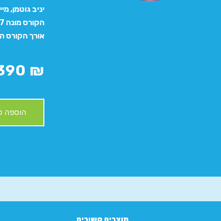
יניב גוטמן, מ
הקורס מונה 7 שיעורים. ויש בו כ- 250 תרגילים עם פתרונות מלאים!
אורך הקורס הינו כ- 50 שעות נטו של
390
₪
הוספה ל
מוצרים קשורים