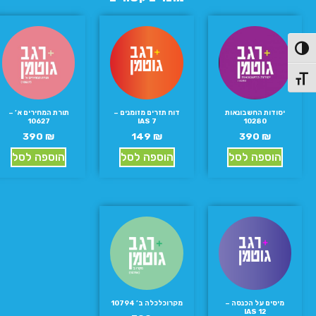
פעל/כבה ניגודיות גבוהה
תג גודל גופן
יסודות החשבונאות
דוח תזרים מזומנים –
תורת המחירים א’ –
10627
IAS 7
10280
390
₪
149
₪
390
₪
הוספה לסל
הוספה לסל
הוספה לסל
מיסים על הכנסה –
מקרוכלכלה ב’ 10794
IAS 12