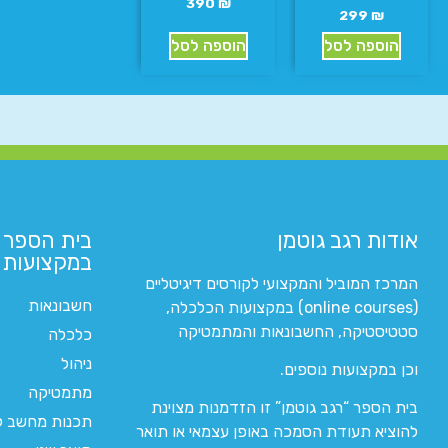
390
₪
299
₪
הוספה לסל
הוספה לסל
אודות רגב גוטמן
בית הספר 
במקצועות ה
המרכז המוביל והמקצועי לקורסים דיגיטליים
חשבונאות
(online courses) במקצועות הכלכלה,
סטטיסטיקה, החשבונאות והמתמטיקה
כלכלה
ניהול
וכן במקצועות נוספים.
מתמטיקה
בית הספר “רגב גוטמן” זו הזדמנות מצוינת
תכנות מחשב לי
להוציא תעודת הסמכה באופן עצמאי או תואר