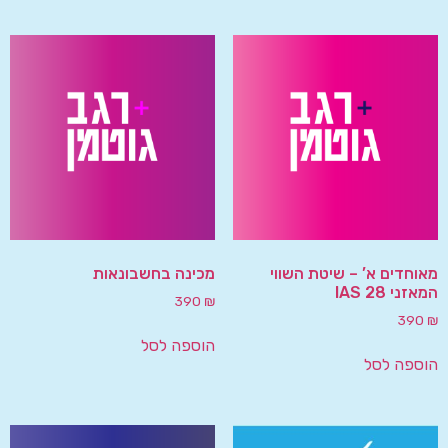
מאוחדים א’ – שיטת השווי
מכינה בחשבונאות
המאזני IAS 28
390
₪
390
₪
הוספה לסל
הוספה לסל