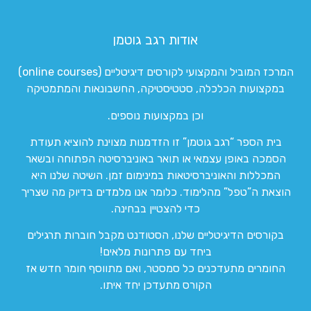
אודות רגב גוטמן
המרכז המוביל והמקצועי לקורסים דיגיטליים (online courses)
במקצועות הכלכלה, סטטיסטיקה, החשבונאות והמתמטיקה
וכן במקצועות נוספים.
בית הספר “רגב גוטמן” זו הזדמנות מצוינת להוציא תעודת
הסמכה באופן עצמאי או תואר באוניברסיטה הפתוחה ובשאר
המכללות והאוניברסיטאות במינימום זמן. השיטה שלנו היא
הוצאת ה”טפל” מהלימוד. כלומר אנו מלמדים בדיוק מה שצריך
כדי להצטיין בבחינה.
בקורסים הדיגיטליים שלנו, הסטודנט מקבל חוברות תרגילים
ביחד עם פתרונות מלאים!
החומרים מתעדכנים כל סמסטר, ואם מתווסף חומר חדש אז
הקורס מתעדכן יחד איתו.