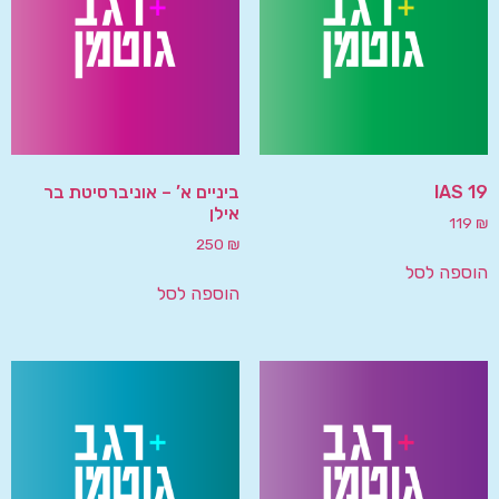
IAS 19
ביניים א’ – אוניברסיטת בר
אילן
119
₪
250
₪
הוספה לסל
הוספה לסל