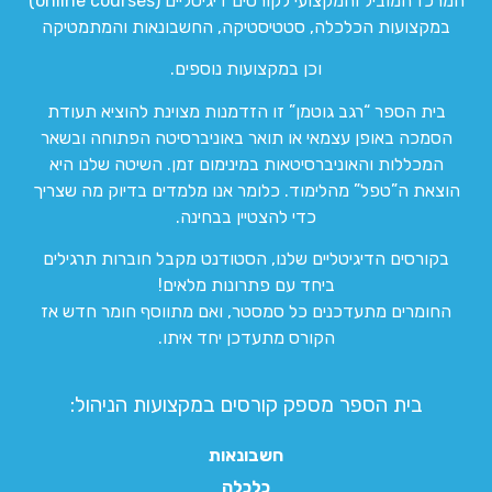
המרכז המוביל והמקצועי לקורסים דיגיטליים (online courses)
במקצועות הכלכלה, סטטיסטיקה, החשבונאות והמתמטיקה
וכן במקצועות נוספים.
בית הספר “רגב גוטמן” זו הזדמנות מצוינת להוציא תעודת
הסמכה באופן עצמאי או תואר באוניברסיטה הפתוחה ובשאר
המכללות והאוניברסיטאות במינימום זמן. השיטה שלנו היא
הוצאת ה”טפל” מהלימוד. כלומר אנו מלמדים בדיוק מה שצריך
כדי להצטיין בבחינה.
בקורסים הדיגיטליים שלנו, הסטודנט מקבל חוברות תרגילים
ביחד עם פתרונות מלאים!
החומרים מתעדכנים כל סמסטר, ואם מתווסף חומר חדש אז
הקורס מתעדכן יחד איתו.
בית הספר מספק קורסים במקצועות הניהול:
חשבונאות
כלכלה