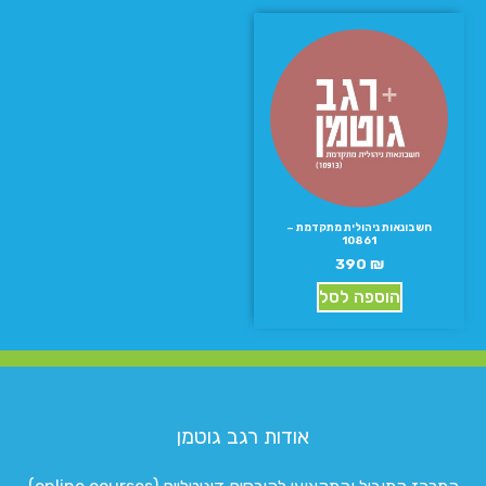
חשבונאות ניהולית מתקדמת –
10861
390
₪
הוספה לסל
אודות רגב גוטמן