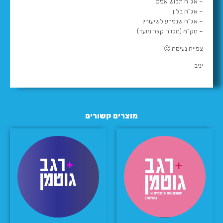
– אג”ח תלוש אפס
– אג”ח בלון
– אג”ח שנפרע לשיעורין
– מק”מ (מלווה קצר מועד)
צפייה נעימה 🙂
יניב
מוצרים קשורים