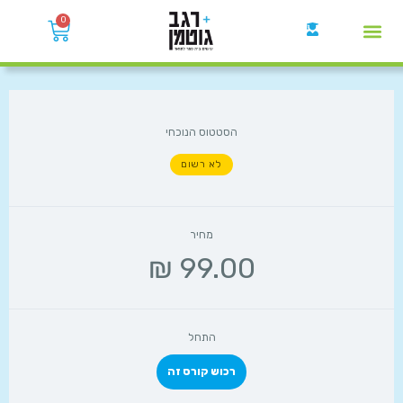
0
קבוצות הWhatsApp
הסטטוס הנוכחי
לא רשום
מחיר
התחל
רכוש קורס זה