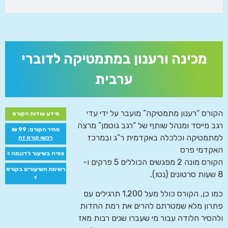
מכינה ורענון במתמטיקה לדוברי
ערבית
הקורס “רענון מתמטיקה” מועבר על ידי עדי
מידע אודות הקורס
רגב מייסד ומנהל שותף של “רגב גוטמן” מרצה
מחיר הקורס: 99 ₪
למתמטיקה וכלכלה באקדמית ר”ג ובמרכז
רכשו קורס זה
האקדמי פרס
צפיה בשיעור לדוגמה >
הקורס מונה 2 מפגשים הכוללים 5 פרקים ו-
רשימת השיעורים בקורס
8 שעות סרטונים (נטו),
>
כמו כן, הקורס כולל מעל 1,200 תרגילים עם
פתרון מלא שמטרתם להרים את רמת החדות
ולהסיר חלודה עבור מי שעברו שנים רבות מאז