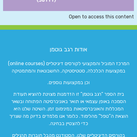
Open to access this content
אודות רגב גוטמן
המרכז המוביל והמקצועי לקורסים דיגיטליים (online courses)
במקצועות הכלכלה, סטטיסטיקה, החשבונאות והמתמטיקה
וכן במקצועות נוספים.
בית הספר “רגב גוטמן” זו הזדמנות מצוינת להוציא תעודת
הסמכה באופן עצמאי או תואר באוניברסיטה הפתוחה ובשאר
המכללות והאוניברסיטאות במינימום זמן. השיטה שלנו היא
הוצאת ה”טפל” מהלימוד. כלומר אנו מלמדים בדיוק מה שצריך
כדי להצטיין בבחינה.
בקורסים הדיגיטליים שלנו, הסטודנט מקבל חוברות תרגילים