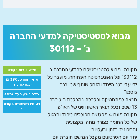
מבוא לסטטיסטיקה למדעי החברה
ב’ – 30112
הקורס “מבוא לסטטיסטיקה למדעי החברה ב
מידע אודות הקורס
30112” של האוניברסיטה הפתוחה, מועבר על
מחיר הקורס: 390 ₪
ידי עדי רגב מייסד ומנהל שותף של “רגב
רכשו קורס זה
גוטמן”
צפיה בשיעור לדוגמה >
מרצה למתמטיקה וכלכלה במכללת ר”ג כבר
רשימת השיעורים בקורס
13 שנים ובעל תואר ראשון ושני של האו”פ.
>
הקורס מונה 4 מפגשים הכוללים לימוד ותרגול
של כל החומר בצורה נוחה, מקצועית
וחסכונית בזמן ובעלויות.
יחד עם הסרטונים מקבל הנרשם חוברת עם