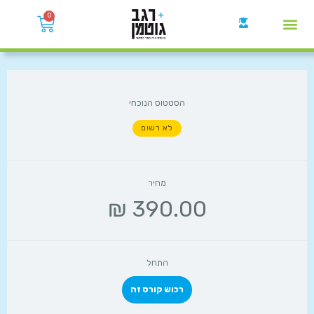
0
קבוצות הWhatsApp
הסטטוס הנוכחי
לא רשום
מחיר
התחל
רכוש קורס זה