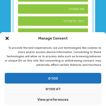
Manage Consent
To provide the best experiences, we use technologies like cookies to
store and/or access device information. Consenting to these
technologies will allow us to process data such as browsing behavior
or unique IDs on this site. Not consenting or withdrawing consent, may
adversely affect certain features and functions.
דברו איתנו!
מסכים
לא מסכים
רגב גוטמן 2024 © כל הזכויות שמורות
View preferences
פיתוח ותחזוקת אתר ע"י DK DIGITAL