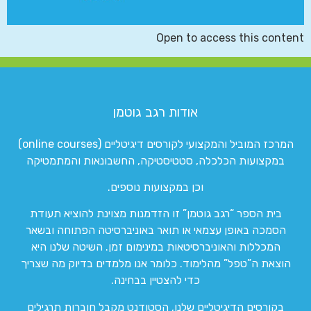
Open to access this content
אודות רגב גוטמן
המרכז המוביל והמקצועי לקורסים דיגיטליים (online courses)
במקצועות הכלכלה, סטטיסטיקה, החשבונאות והמתמטיקה
וכן במקצועות נוספים.
בית הספר “רגב גוטמן” זו הזדמנות מצוינת להוציא תעודת
הסמכה באופן עצמאי או תואר באוניברסיטה הפתוחה ובשאר
המכללות והאוניברסיטאות במינימום זמן. השיטה שלנו היא
הוצאת ה”טפל” מהלימוד. כלומר אנו מלמדים בדיוק מה שצריך
כדי להצטיין בבחינה.
בקורסים הדיגיטליים שלנו, הסטודנט מקבל חוברות תרגילים