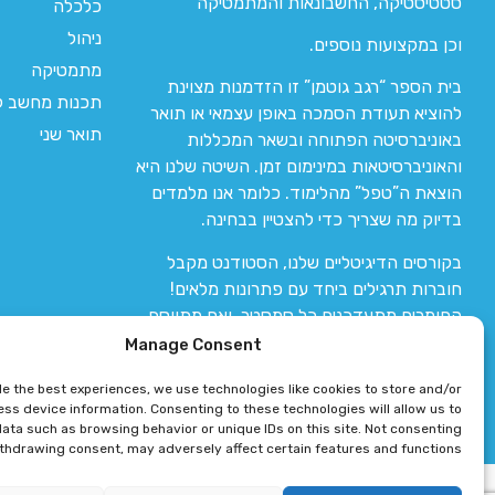
סטטיסטיקה, החשבונאות והמתמטיקה
כלכלה
ניהול
וכן במקצועות נוספים.
מתמטיקה
בית הספר “רגב גוטמן” זו הזדמנות מצוינת
תכנות מחשב לי
להוציא תעודת הסמכה באופן עצמאי או תואר
תואר שני
באוניברסיטה הפתוחה ובשאר המכללות
והאוניברסיטאות במינימום זמן. השיטה שלנו היא
הוצאת ה”טפל” מהלימוד. כלומר אנו מלמדים
בדיוק מה שצריך כדי להצטיין בבחינה.
בקורסים הדיגיטליים שלנו, הסטודנט מקבל
חוברות תרגילים ביחד עם פתרונות מלאים!
החומרים מתעדכנים כל סמסטר, ואם מתווסף
חומר חדש אז הקורס מתעדכן יחד איתו.
Manage Consent
de the best experiences, we use technologies like cookies to store and/or
ss device information. Consenting to these technologies will allow us to
ata such as browsing behavior or unique IDs on this site. Not consenting
ithdrawing consent, may adversely affect certain features and functions.
רגב גוטמן 2024 © כל הזכויות שמורות