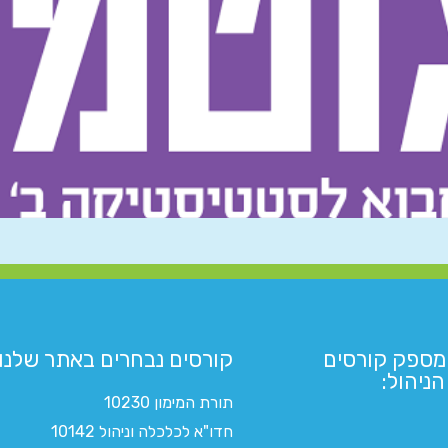
מספק קורסים
קורסים נבחרים באתר שלנו:​
ניהול:
תורת המימון 10230
חדו"א לכלכלה וניהול 10142