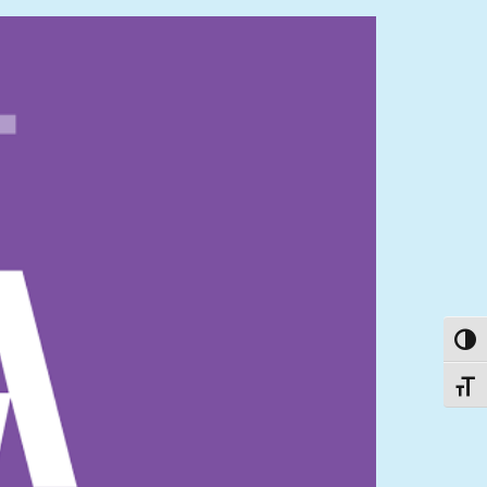
פעל/כבה ניגודיות גבוהה
תג גודל גופן