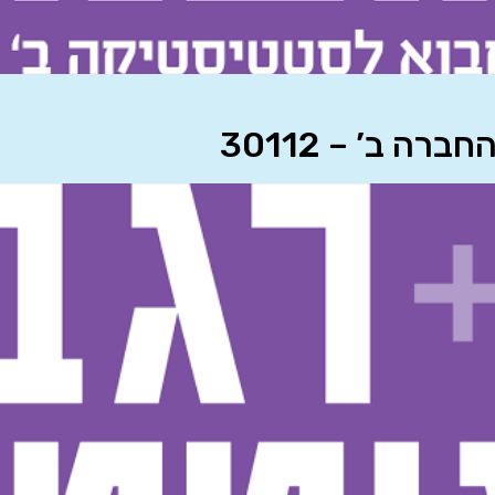
 ב’ – 30112