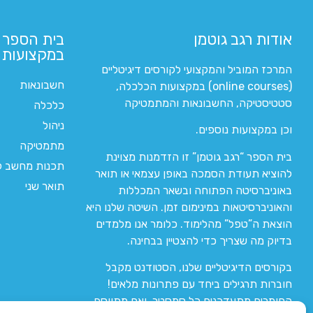
אודות רגב גוטמן
בית הספר 
במקצועות ה
המרכז המוביל והמקצועי לקורסים דיגיטליים
חשבונאות
(online courses) במקצועות הכלכלה,
סטטיסטיקה, החשבונאות והמתמטיקה
כלכלה
ניהול
וכן במקצועות נוספים.
מתמטיקה
בית הספר “רגב גוטמן” זו הזדמנות מצוינת
תכנות מחשב לי
להוציא תעודת הסמכה באופן עצמאי או תואר
תואר שני
באוניברסיטה הפתוחה ובשאר המכללות
והאוניברסיטאות במינימום זמן. השיטה שלנו היא
הוצאת ה”טפל” מהלימוד. כלומר אנו מלמדים
בדיוק מה שצריך כדי להצטיין בבחינה.
בקורסים הדיגיטליים שלנו, הסטודנט מקבל
חוברות תרגילים ביחד עם פתרונות מלאים!
החומרים מתעדכנים כל סמסטר, ואם מתווסף